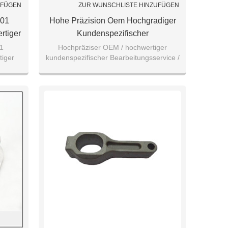
UFÜGEN
ZUR WUNSCHLISTE HINZUFÜGEN
01
Hohe Präzision Oem Hochgradiger
rtiger
Kundenspezifischer
Bearbeitungsservice Gute Qualität
1
Hochpräziser OEM / hochwertiger
tiger
kundenspezifischer Bearbeitungsservice /
lität
Aluminiumlegierung 7075/5052/6061
rvice /
Aluminiumlegierung 7075/5051/6062 von
2/6061
Teile
guter Qualität