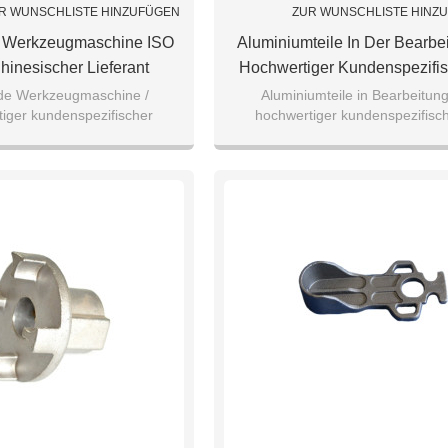
R WUNSCHLISTE HINZUFÜGEN
ZUR WUNSCHLISTE HINZ
 Werkzeugmaschine ISO
Aluminiumteile In Der Bearbe
hinesischer Lieferant
Hochwertiger Kundenspezifi
ger Kundenspezifischer
Bearbeitungsservice Hochwe
de Werkzeugmaschine /
Aluminiumteile in Bearbeitung
iger kundenspezifischer
hochwertiger kundenspezifisc
ngsservice Gute Qualität
Aluminiumlegierung 7075/505
service / Aluminiumlegierung
Bearbeitungsservice / hochwer
egierung 7075/5052/6061
Teile
051/6062 von guter Q
Aluminiumlegierung 7075/505
Teile