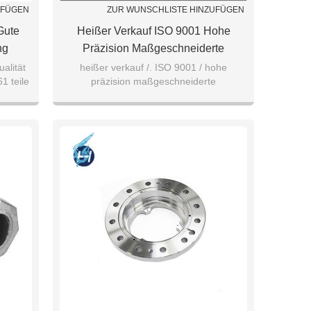
UFÜGEN
ZUR WUNSCHLISTE HINZUFÜGEN
Gute
Heißer Verkauf ISO 9001 Hohe
ng
Präzision Maßgeschneiderte
Bearbeitungsservice
alität
heißer verkauf /. ISO 9001 / hohe
1 teile
präzision maßgeschneiderte
Aluminiumlegierung 7075/5051/6062
bearbeitungsservice / aluminiumlegierung
Teile
7075/5051/6062 teile