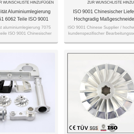
R WUNSCHLISTE HINZUFÜGEN
ZUR WUNSCHLISTE HINZ
ität Aluminiumlegierung
ISO 9001 Chinesischer Liefe
1 6062 Teile ISO 9001
Hochgradig Maßgeschneider
r Lieferant Hochwertiger,
Service Hoch Folie Blech Te
ät aluminiumlegierung 7075
ISO 9001 Chinese Supplier / hochw
eile ISO 9001 Chinesischer
kundenspezifischer Bearbeitungsse
chneiderter Service
Schützen
ferant hochwertiger,
Hochschutzfolie / 5052/6061 / 707
schneiderter Service