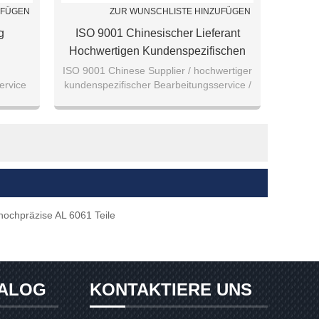
UFÜGEN
ZUR WUNSCHLISTE HINZUFÜGEN
g
ISO 9001 Chinesischer Lieferant
Hochwertigen Kundenspezifischen
steile
Bearbeitungsservice Gute Qualität
ISO 9001 Chinese Supplier / hochwertiger
ervice
kundenspezifischer Bearbeitungsservice /
Aluminiumlegierung 7075/5051/6062
gute Qualität Aluminiumlegierung
Teile
7075/5051/60
hochpräzise AL 6061 Teile
ALOG
KONTAKTIERE UNS