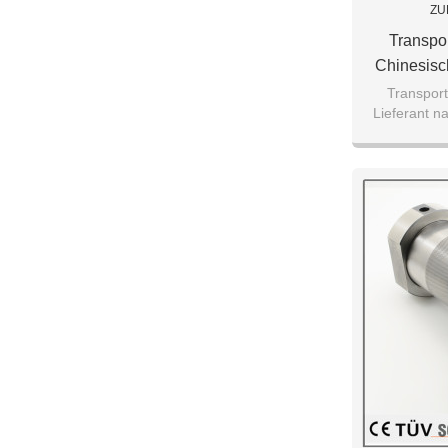
ZU
Transpo
Chinesisc
Ma
Transport
Lieferant n
Bearbeitu
Bearbeitungs
Alumi