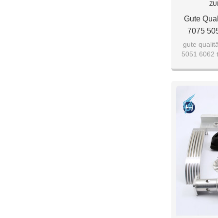
ZU
Gute Qual
7075 505
Chinesische
gute qualit
5051 6062 t
Maßges
Lie
maßge