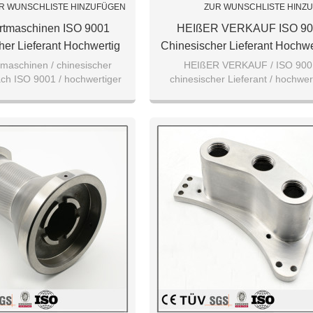
R WUNSCHLISTE HINZUFÜGEN
ZUR WUNSCHLISTE HINZ
rtmaschinen ISO 9001
HEIßER VERKAUF ISO 90
her Lieferant Hochwertig
Chinesischer Lieferant Hochwe
ßgeschneiderte
Kundenspezifischer
maschinen / chinesischer
HEIßER VERKAUF / ISO 900
ach ISO 9001 / hochwertiger
chinesischer Lieferant / hochwer
ngsservice Gute Qualität
Bearbeitungsservice Gute Qua
service / Aluminiumlegierung
kundenspezifischer Bearbeitungsse
niumlegierung Teile
Aluminiumlegierung 7075/505
Aluminiumlegierung 707