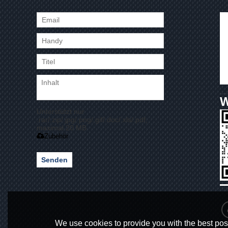
Unterstützt nur
.rar/.zip/.jpg/.png/.gif/.doc/.xls/.pdf,
maximal 20 MB
Zubehör
Senden
We use cookies to provide you with the best poss