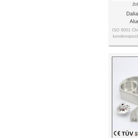
ZU
Dalia
Alu
Kundenspez
ISO 9001 Chi
kundenspezif
gute Qua
Alumini