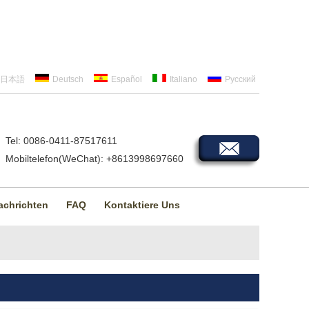
日本語
Deutsch
Español
Italiano
Русский
Tel: 0086-0411-87517611
Mobiltelefon(WeChat): +8613998697660
achrichten
FAQ
Kontaktiere Uns