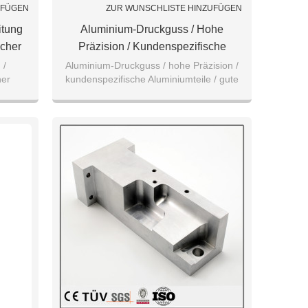
UFÜGEN
ZUR WUNSCHLISTE HINZUFÜGEN
itung
Aluminium-Druckguss / Hohe
scher
Präzision / Kundenspezifische
rtige
Aluminiumteile / Gute
 /
Aluminium-Druckguss / hohe Präzision /
her
kundenspezifische Aluminiumteile / gute
2/6061
Aluminiumlegierung
tige
Aluminiumlegierung
1/