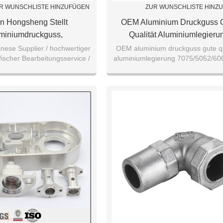
R WUNSCHLISTE HINZUFÜGEN
ZUR WUNSCHLISTE HINZ
n Hongsheng Stellt
OEM Aluminium Druckguss 
miniumdruckguss,
Qualität Aluminiumlegieru
ifische Aluminiumteile,
7075/5052/6061 Teile
nese Supplier / hochwertiger
OEM aluminium druckguss gute qu
ischer Bearbeitungsservice /
aluminiumlegierung 7075/5052/606
Hochwertige
lität Aluminiumlegierung
umlegierungsteile Her.
7075/5051/60