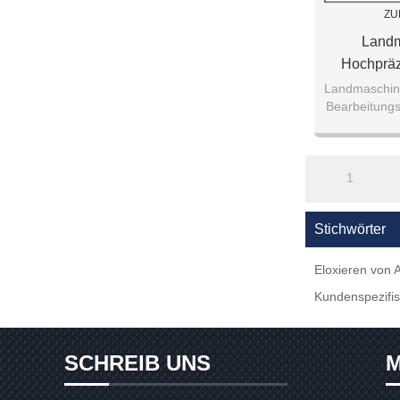
ZU
Landm
Hochpräz
Bearbeit
Landmaschine
Bearbeitungs
707
70
1
Stichwörter
Eloxieren von 
Kundenspezifi
SCHREIB UNS
M