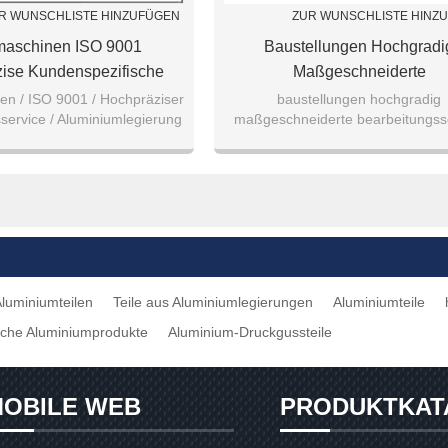
R WUNSCHLISTE HINZUFÜGEN
ZUR WUNSCHLISTE HINZ
aschinen ISO 9001
Baustellungen Hochgradi
ise Kundenspezifische
Maßgeschneiderte
ung Aluminiumlegierung
Bearbeitungsservice Gute Gus
n / ISO 9001 / Hochpräziser
baustellungen hochgradig
service / Aluminiumlegierung
maßgeschneiderte bearbeitungss
5/5052/6061 Teile
75/5051/6062 Teile
gute gussteile
Aluminiumteilen
Teile aus Aluminiumlegierungen
Aluminiumteile
sche Aluminiumprodukte
Aluminium-Druckgussteile
OBILE WEB
PRODUKTKAT