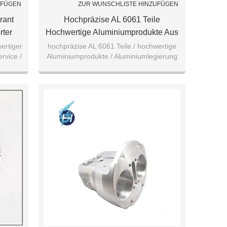
UFÜGEN
ZUR WUNSCHLISTE HINZUFÜGEN
rant
Hochpräzise AL 6061 Teile
ter
Hochwertige Aluminiumprodukte Aus
ile
Aluminiumlegierung 7075/5052/6061
ertiger
hochpräzise AL 6061 Teile / hochwertige
rvice /
Aluminiumprodukte / Aluminiumlegierung
5parts
7075/5051/6062 Teile