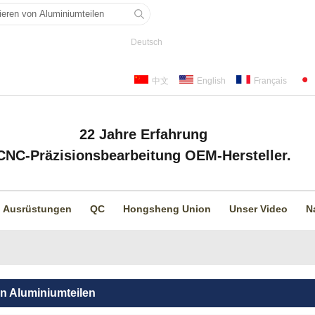
Deutsch
中文
English
Français
22 Jahre Erfahrung
CNC-Präzisionsbearbeitung OEM-Hersteller.
Ausrüstungen
QC
Hongsheng Union
Unser Video
N
n Aluminiumteilen