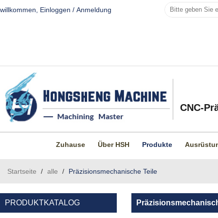
willkommen,
Einloggen
/
Anmeldung
CNC-Prä
Zuhause
Über HSH
Produkte
Ausrüstu
Startseite
/
alle
/
Präzisionsmechanische Teile
PRODUKTKATALOG
Präzisionsmechanisch