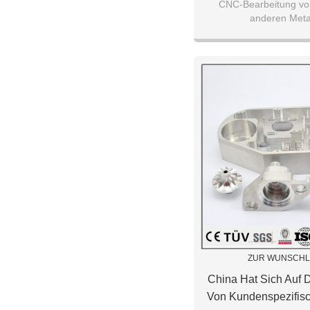
Bearbeitungsservic
CNC-Bearbeitung vo
anderen Metal
CNC-Bearbeitun
ZUR WUNSCHL
China Hat Sich Auf D
Von Kundenspezifisc