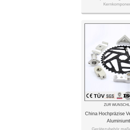
Kernkomponen
Werkzeugmas
ZUR WUNSCHL
China Hochpräzise V
Aluminiumt
Gerätezubehör maßg