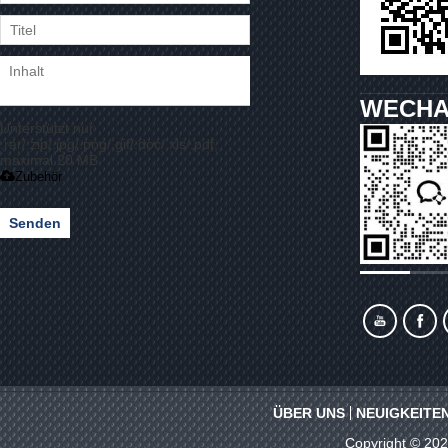
WECHA
Unterstützt nur
.rar/.zip/.jpg/.png/.gif/.doc/.xls/.pdf,
maximal 20 MB
Zubehör
Senden
ÜBER UNS
NEUIGKEITE
Copyright © 20