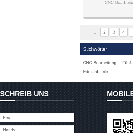
Aluminiumtei
CNC-Bearbeitu
Werkzeugmaschinen 
1
2
3
4
Stichwörter
CNC-Bearbeitung
Fünf-
Edelstahlteile
SCHREIB UNS
MOBIL