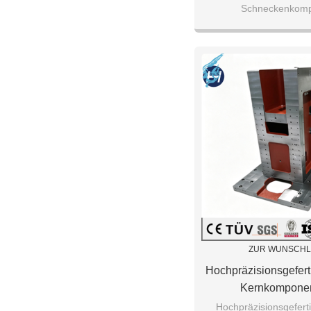
Schneckenkom
ZUR WUNSCHL
Hochpräzisionsgeferti
Kernkomponen
Werkzeugmas
Hochpräzisionsgefertig