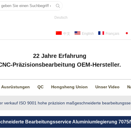
Deutsch
中文
English
Français
22 Jahre Erfahrung
CNC-Präzisionsbearbeitung OEM-Hersteller.
Ausrüstungen
QC
Hongsheng Union
Unser Video
N
er verkauf ISO 9001 hohe präzision maßgeschneiderte bearbeitungsser
chneiderte Bearbeitungsservice Aluminiumlegierung 7075/5