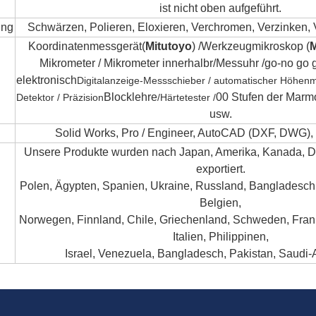
ist nicht oben aufgeführt.
ung
Schwärzen, Polieren, Eloxieren, Verchromen, Verzinken, 
Koordinatenmessgerät(
Mitutoyo
) /
Werkzeugmikroskop (
M
Mikrometer / Mikrometer innerhalb
r
/
Messuhr /
go-no go 
elektronisch
Digitalanzeige-Messschieber / automatischer Höhenm
Blocklehre
00 Stufen der Marmo
Detektor / Präzision
/
Härtetester /
usw.
Solid Works, Pro / Engineer, AutoCAD (DXF, DWG),
Unsere Produkte wurden nach Japan, Amerika, Kanada, De
exportiert.
Polen, Ägypten, Spanien, Ukraine, Russland, Bangladesch,
Belgien,
Norwegen, Finnland, Chile, Griechenland, Schweden, Frank
Italien, Philippinen,
Israel, Venezuela, Bangladesch, Pakistan, Saudi-