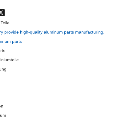
don
hatsApp
X
Teile
y provide high-quality aluminum parts manufacturing,
minum parts
rts
niumteile
ung
M
en
rum