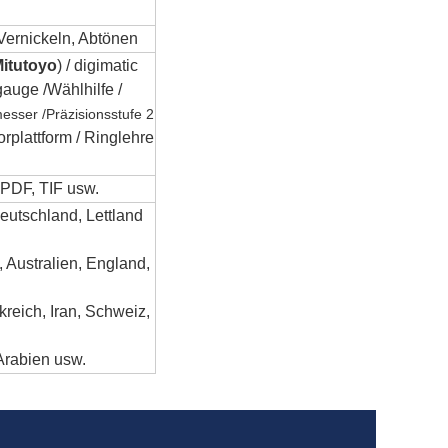
Vernickeln, Abtönen
itutoyo
) / digimatic
gauge /
Wählhilfe /
esser /
Präzisionsstufe 2
rplattform / Ringlehre
 PDF, TIF usw.
utschland, Lettland
 Australien, England,
reich, Iran, Schweiz,
Arabien usw.