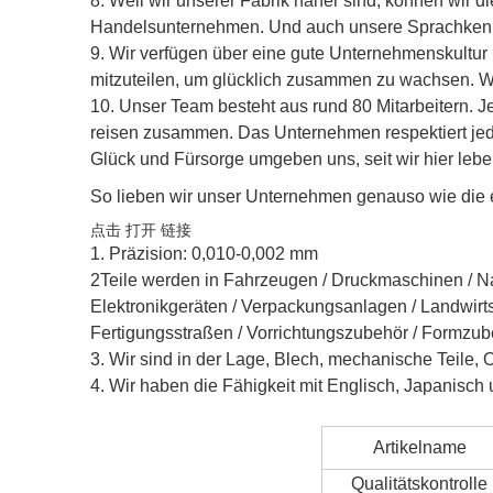
8. Weil wir unserer Fabrik näher sind, können wir d
Handelsunternehmen. Und auch unsere Sprachkenntn
9. Wir verfügen über eine gute Unternehmenskultur 
mitzuteilen, um glücklich zusammen zu wachsen. W
10. Unser Team besteht aus rund 80 Mitarbeitern. J
reisen zusammen. Das Unternehmen respektiert jed
Glück und Fürsorge umgeben uns, seit wir hier leben
So lieben wir unser Unternehmen genauso wie die e
点击 打开 链接
1. Präzision: 0,010-0,002 mm
2
Teile werden in Fahrzeugen / Druckmaschinen / Nah
Elektronikgeräten / Verpackungsanlagen / Landwirt
Fertigungsstraßen / Vorrichtungszubehör / Formzube
3
. Wir sind in der Lage, Blech, mechanische Teile
4. Wir haben die Fähigkeit mit Englisch, Japanisc
Artikelname
Qualitätskontrolle