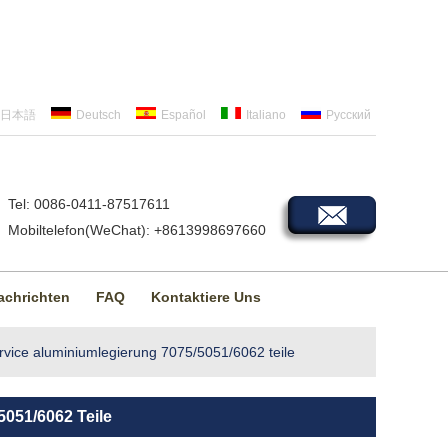
日本語
Deutsch
Español
Italiano
Русский
Tel: 0086-0411-87517611
Mobiltelefon(WeChat): +8613998697660
achrichten
FAQ
Kontaktiere Uns
vice aluminiumlegierung 7075/5051/6062 teile
051/6062 Teile