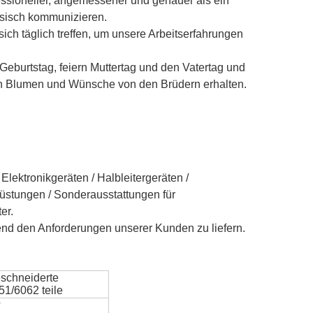
ofessioneller, angemessener und genauer als ein
ssisch kommunizieren.
ch täglich treffen, um unsere Arbeitserfahrungen
Geburtstag, feiern Muttertag und den Vatertag und
en Blumen und Wünsche von den Brüdern erhalten.
lektronikgeräten / Halbleitergeräten /
üstungen / Sonderausstattungen für
er.
end den Anforderungen unserer Kunden zu liefern.
eschneiderte
51/6062 teile
V