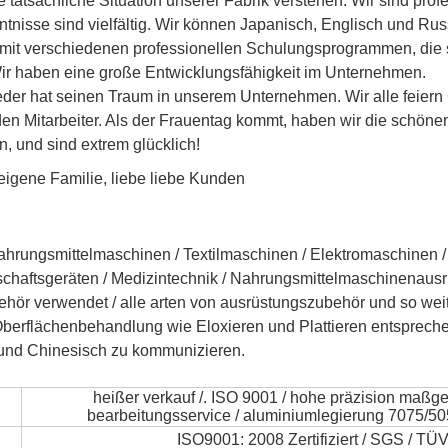
ie tatsächliche Situation unserer Fabrik verstehen. Wir sind pr
isse sind vielfältig. Wir können Japanisch, Englisch und Ru
mit verschiedenen professionellen Schulungsprogrammen, die si
ir haben eine große Entwicklungsfähigkeit im Unternehmen.
eder hat seinen Traum in unserem Unternehmen. Wir alle feiern 
en Mitarbeiter. Als der Frauentag kommt, haben wir die schön
, und sind extrem glücklich!
igene Familie, liebe liebe Kunden
rungsmittelmaschinen / Textilmaschinen / Elektromaschinen / E
schaftsgeräten / Medizintechnik / Nahrungsmittelmaschinenausr
hör verwendet / alle arten von ausrüstungszubehör und so weit
, Oberflächenbehandlung wie Eloxieren und Plattieren entsprech
h und Chinesisch zu kommunizieren.
heißer verkauf /. ISO 9001 / hohe präzision maßg
bearbeitungsservice / aluminiumlegierung 7075/50
ISO9001: 2008 Zertifiziert / SGS / TÜ