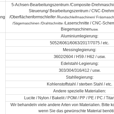
5-Achsen-Bearbeitungszentrum /
Composite-Drehmaschin
Steuerung
/ Bearbeitungszentrum / CNC-Dreh
ung
/
Oberflächenformschleifer /
Rundschleifmaschinen
/ Fräsmasch
Laserschnitte / CNC-Sche
/
Sägemaschinen /
Drahtschnitte /
Biegemaschinen
usw.
Aluminiumlegierung:
5052/6061/6063/2017/7075 / etc.
Messinglegierung:
3602/2604 / H59 / H62 / usw.
Edelstahl-Legierung:
303/304/316/412 / usw.
Stahllegierung:
Kohlenstoffstahl / sterben Stahl / etc.
Andere spezielle Materialien:
Lucite / Nylon / Bakelit / POM / PP / PE / PC / Tit
Wir behandeln viele andere Arten von Materialien. Bitte k
wenn Sie das gewünschte Material benöt