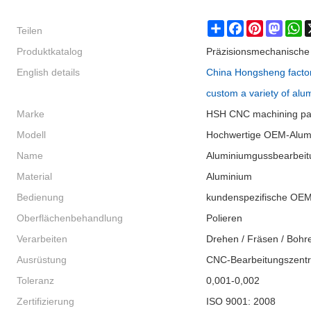
Teilen
Share
Facebook
Pinterest
Masto
W
Produktkatalog
Präzisionsmechanische 
English details
China Hongsheng factor
custom a variety of alu
Marke
HSH CNC machining pa
Modell
Hochwertige OEM-Alumi
Name
Aluminiumgussbearbeit
Material
Aluminium
Bedienung
kundenspezifische OE
Oberflächenbehandlung
Polieren
Verarbeiten
Drehen / Fräsen / Bohr
Ausrüstung
CNC-Bearbeitungszent
Toleranz
0,001-0,002
Zertifizierung
ISO 9001: 2008