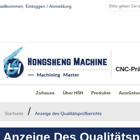
willkommen,
Einloggen
/
Anmeldung
CNC-Prä
Zuhause
Über HSH
Produkte
Ausrüstu
/
Startseite
Anzeige des Qualitätsprüfberichts
Anzeige Des Qualitätsp