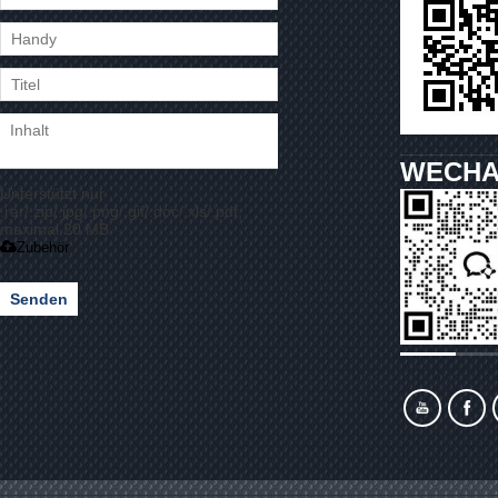
WECHA
Unterstützt nur
.rar/.zip/.jpg/.png/.gif/.doc/.xls/.pdf,
maximal 20 MB
Zubehör
Senden