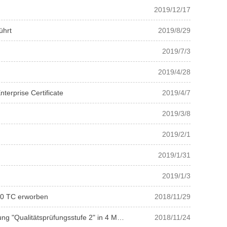
2019/12/17
ührt
2019/8/29
2019/7/3
2019/4/28
erprise Certificate
2019/4/7
2019/3/8
2019/2/1
2019/1/31
2019/1/3
00 TC erworben
2018/11/29
ualitätsprüfungsstufe 2" in 4 Monaten.
2018/11/24