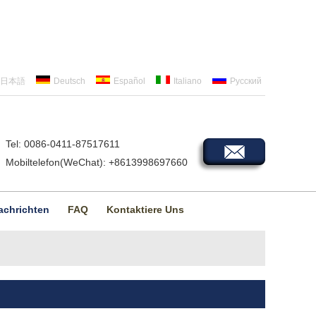
日本語
Deutsch
Español
Italiano
Русский
Tel: 0086-0411-87517611
Mobiltelefon(WeChat): +8613998697660
achrichten
FAQ
Kontaktiere Uns