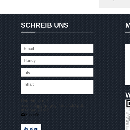
SCHREIB UNS
M
Unterstützt nur
.rar/.zip/.jpg/.png/.gif/.doc/.xls/.pdf,
maximal 20 MB
Zubehör
Senden