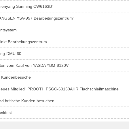
Shenyang Sanming CW6163B"
ANGSEN YSV-957 Bearbeitungszentrum"
ntsystem
inkt Bearbeitungszentrum
ung-DMU 60
hten vom Kauf von YASDA YBM-8120V
r Kundenbesuche
neues Mitglied" PROOTH PSGC-60150AHR Flachschleifmaschine
und britische Kunden besuchen
nkfest