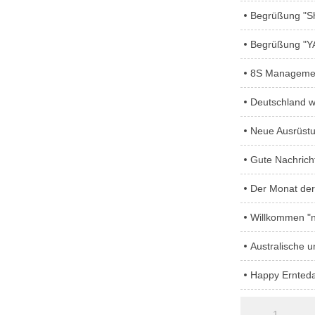
Begrüßung "
Begrüßung "Y
8S Manageme
Deutschland w
Neue Ausrüst
Gute Nachric
Der Monat de
Willkommen "
Australische 
Happy Ernteda
1