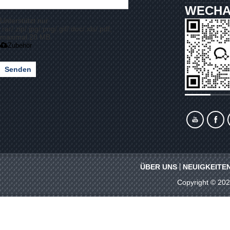
WECHA
Unterstützt nur
.rar/.zip/.jpg/.png/.gif/.doc/.xls/.pdf,
maximal 20 MB
Zubehör
Senden
ÜBER UNS
NEUIGKEITE
Copyright © 20