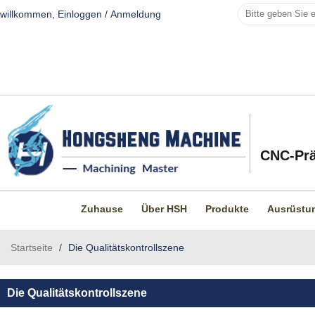
willkommen,
Einloggen
/
Anmeldung
CNC-Prä
Zuhause
Über HSH
Produkte
Ausrüstu
Startseite
/
Die Qualitätskontrollszene
Die Qualitätskontrollszene