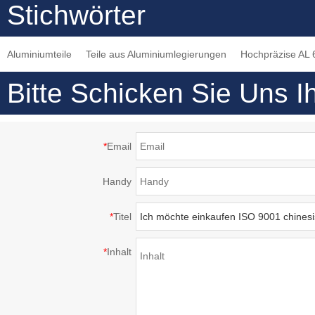
Stichwörter
verbreitete Drehteile
die Blechbearbeitung
mechanische
zum Drehen von
Ausrüstungsteile
Aluminiumteile
Teile aus Aluminiumlegierungen
Hochpräzise AL 
Blechen
heißer Verkauf
hochwertige CNC-
Bitte Schicken Sie Uns I
Bearbeitungsteile
*
Email
Handy
*
Titel
*
Inhalt