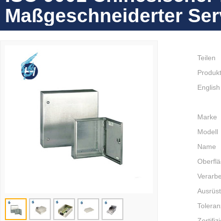
Maßgeschneiderter Serv
Teilen
Produkt
English
Marke
Modell
Name
Oberfl
Verarbe
Ausrüs
Toleran
Zertifiz