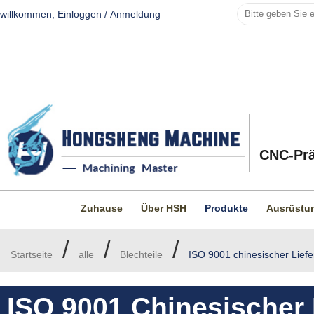
willkommen,
Einloggen
/
Anmeldung
CNC-Prä
Zuhause
Über HSH
Produkte
Ausrüstu
/
/
/
Startseite
alle
Blechteile
ISO 9001 chinesischer Liefe
ISO 9001 Chinesischer 