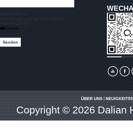
WECHA
Unterstützt nur
.rar/.zip/.jpg/.png/.gif/.doc/.xls/.pdf,
maximal 20 MB
Zubehör
Senden
ÜBER UNS
NEUIGKEITE
Copyright © 2026
Dalian 