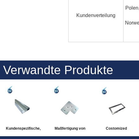
Polen,
Kundenverteilung
Norweg
Verwandte Produkte
Kundenspezifische,
Maßfertigung von
Costomized
hochpräzise und weit
Türen und Fenstern für
hochpräzise