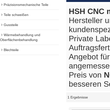
Präzisionsmechanische Teile
HSH CNC m
Teile schweißen
Hersteller 
Gussteile
kundenspez
Wärmebehandlung und
Private Lab
Oberflächenbehandlung
Auftragsfer
Blechteile
Angebot fü
angemessene
Preis von
N
besseren Se
1 Ergebnisse
Schaukasten