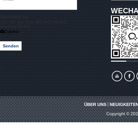
WECHA
Unterstützt nur
.rar/.zip/.jpg/.png/.gif/.doc/.xls/.pdf,
maximal 20 MB
Zubehör
Senden
ÜBER UNS
NEUIGKEITE
Copyright © 20