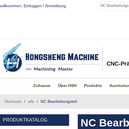
willkommen,
Einloggen
/
Anmeldung
CNC-Prä
Zuhause
Über HSH
Produkte
Ausrüstu
Startseite
/
alle
/
NC Bearbeitungsteil
NC Bearb
PRODUKTKATALOG