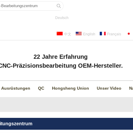
Deutsch
中文
English
Français
22 Jahre Erfahrung
CNC-Präzisionsbearbeitung OEM-Hersteller.
Ausrüstungen
QC
Hongsheng Union
Unser Video
N
itungszentrum