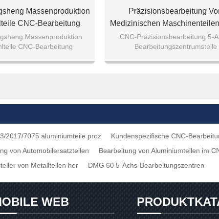
gsheng Massenproduktion
Präzisionsbearbeitung Vo
lteile CNC-Bearbeitung
Medizinischen Maschinenteile
Bearbeitungszentrum 4-Achs-5
ngsheng Massenproduktion
CNC-Präzisionsbearbeitung 5-A
hlteile CNC-Bearbeitung
Bearbeitungszentrumsteile
Hardwarebearbeitung
3/2017/7075 aluminiumteile proz
Kundenspezifische CNC-Bearbeitun
g von Automobilersatzteilen
Bearbeitung von Aluminiumteilen im 
teller von Metallteilen her
DMG 60 5-Achs-Bearbeitungszentren
OBILE WEB
PRODUKTKAT