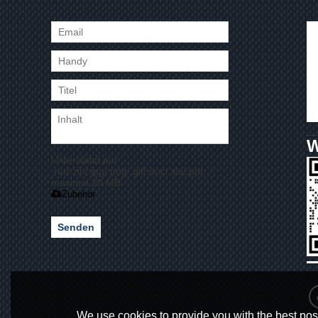
Unterstützt nur
.rar/.zip/.jpg/.png/.gif/.doc/.xls/.pdf,
maximal 20 MB
Zubehör
Senden
We use cookies to provide you with the best poss