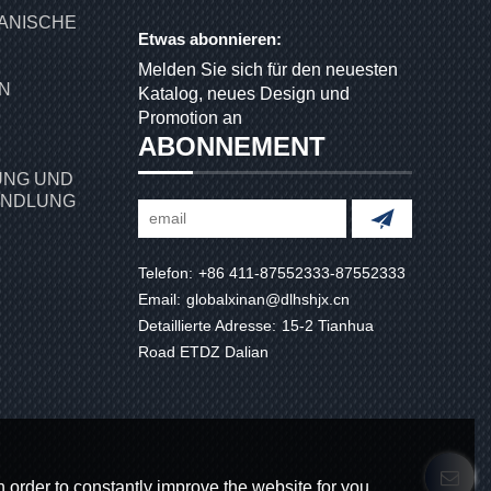
ANISCHE
Etwas abonnieren:
Melden Sie sich für den neuesten
Katalog, neues Design und
Promotion an
ABONNEMENT
NG UND
ANDLUNG
Telefon:
+86 411-87552333-87552333
Email:
globalxinan@dlhshjx.cn
Detaillierte Adresse:
15-2 Tianhua
Road ETDZ Dalian
 order to constantly improve the website for you.