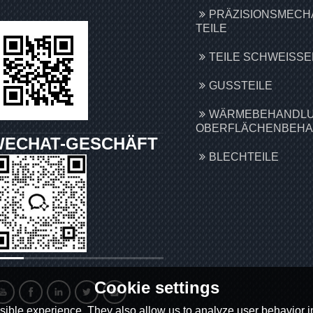
PRÄZISIONSMECH
TEILE
TEILE SCHWEISSEN
GUSSTEILE
WÄRMEBEHANDLU
OBERFLÄCHENBEH
WECHAT-GESCHÄFT
BLECHTEILE
Cookie settings
ible experience. They also allow us to analyze user behavior in