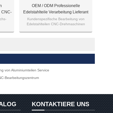
n
OEM / ODM Professionelle
n CNC-
Edelstahlteile Verarbeitung Lieferant
-Achs-
chs-
Kundenspezifische Bearbeitung von
Edelstahlteilen CNC-Drehmaschinen
g von Aluminiumteilen Service
CNC-Bearbeitungszentrum
ALOG
KONTAKTIERE UNS