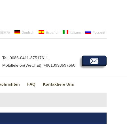
日本語
Deutsch
Español
Italiano
Русский
Tel: 0086-0411-87517611
Mobiltelefon(WeChat): +8613998697660
achrichten
FAQ
Kontaktiere Uns