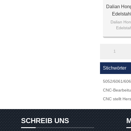
Dalian Hon
Edelstah
Dalian Ho
Edelsta
1
Stichwörter
5052/6061/606
CNC-Bearbeitun
CNC stellt Hers
SCHREIB UNS
M