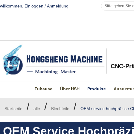
willkommen,
Einloggen
/
Anmeldung
CNC-Prä
Zuhause
Über HSH
Produkte
Ausrüstu
/
/
/
Startseite
alle
Blechteile
OEM service hochpräzise CN
OEM Service Hochpräzi