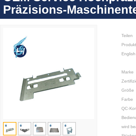
Präzisions-Maschinente
Teilen
Produkt
English
Marke
Zertifiz
Größe
Farbe
QC-Kont
Bedien
wird be
Stückpr