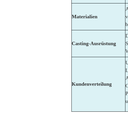
A
Materialien
v
b
D
Casting-Ausrüstung
S
W
U
L
A
Kundenverteilung
G
P
u