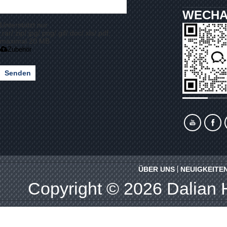
WECHA
Unterstützt nur
.rar/.zip/.jpg/.png/.gif/.doc/.xls/.pdf,
maximal 20 MB
Zubehör
Senden
ÜBER UNS
NEUIGKEITE
Copyright © 2026
Dalian 