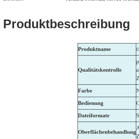
Produktbeschreibung
Produktname
O
p
Qualitätskontrolle
a
Z
Farbe
N
Bedienung
O
Dateiformate
S
A
Oberflächenbehandlung
Z