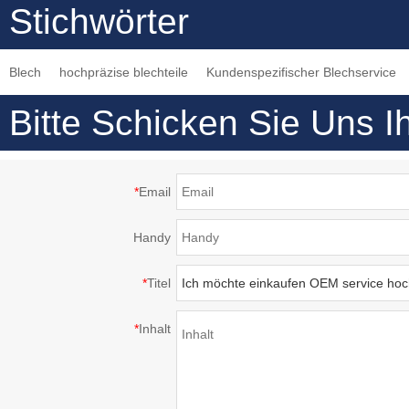
Stichwörter
verbreitete Drehteile
die Blechbearbeitung
mechanische
zum Drehen von
Ausrüstungsteile
Blech
hochpräzise blechteile
Kundenspezifischer Blechservice
Blechen
heißer Verkauf
hochwertige CNC-
Bitte Schicken Sie Uns I
Bearbeitungsteile
*
Email
Handy
*
Titel
*
Inhalt