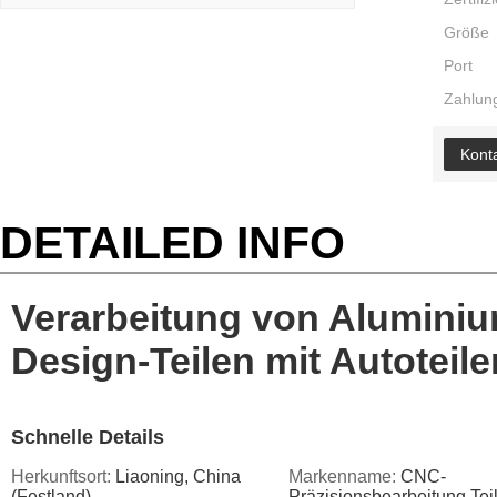
Größe
Port
Zahlung
Konta
DETAILED INFO
Verarbeitung von Aluminiu
Design-Teilen mit Autoteile
Schnelle Details
Herkunftsort:
Liaoning, China
Markenname:
CNC-
(Festland)
Präzisionsbearbeitung Teil