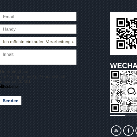
WECHA
Unterstützt nur
.rar/.zip/.jpg/.png/.gif/.doc/.xls/.pdf,
maximal 20 MB
Zubehör
Senden