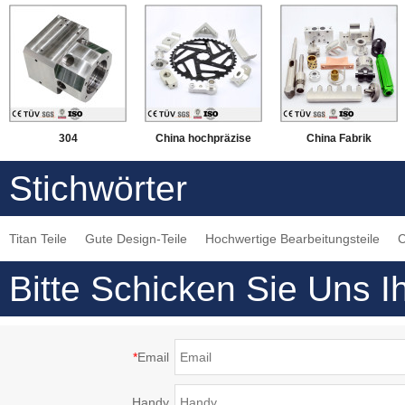
304
China hochpräzise
China Fabrik
Edelstahlbearbeitung
Verarbeitung von
maßgeschneiderte
Stichwörter
， DMG-5-Achsen-
Aluminiumteilen
Aluminium-
Fräsen von
Präzisionsdrehen,
Titan Teile
Gute Design-Teile
Hochwertige Bearbeitungsteile
C
Compound-
Fräsbearbeitung
Bearbeitungsmaschinen
Bitte Schicken Sie Uns I
*
Email
Handy