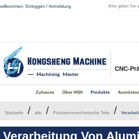
willkommen,
Einloggen
/
Anmeldung
CNC-Prä
Zuhause
Über HSH
Produkte
Ausrüstu
/
/
/
Startseite
alle
Präzisionsmechanische Teile
Verarbei
Verarbeitung Von Alumi