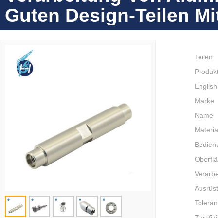
Guten Design-Teilen Mi
Teilen
Produkt
English
Marke
Name
Materia
Bedien
Oberfl
Verarbe
Ausrüs
Toleran
Zertifiz