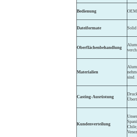
Bedienung
OEM 
Dateiformate
Soli
Alumi
Oberflächenbehandlung
verch
Alumi
Materialien
nehme
sind.
Druck
Casting-Ausrüstung
Über
Unser
Spani
Kundenverteilung
Chile
Venez