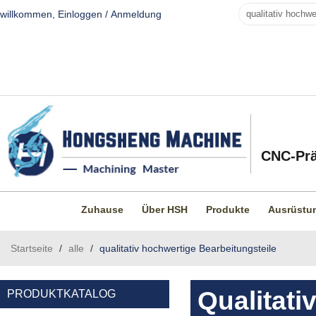
willkommen,
Einloggen
/
Anmeldung
CNC-Prä
Zuhause
Über HSH
Produkte
Ausrüstu
Startseite
/
alle
/
qualitativ hochwertige Bearbeitungsteile
Qualitati
PRODUKTKATALOG