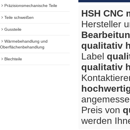
Präzisionsmechanische Teile
HSH CNC m
Teile schweißen
Hersteller 
Gussteile
Bearbeitun
Wärmebehandlung und
qualitativ
Oberflächenbehandlung
Label
quali
Blechteile
qualitativ
Kontaktiere
hochwertig
angemessene
Preis von
q
werden Ihne