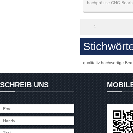
hochpräzise CNC-Bearbe
mit hoher Qualität an, b
Sie uns, 
1
Stichwört
qualitativ hochwertige Bea
SCHREIB UNS
MOBIL