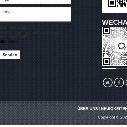
WECHA
Unterstützt nur
.rar/.zip/.jpg/.png/.gif/.doc/.xls/.pdf,
maximal 20 MB
Zubehör
Senden
ÜBER UNS
NEUIGKEITE
Copyright © 20