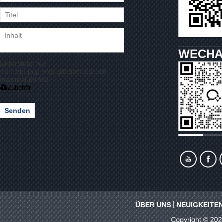
WECHA
Unterstützt nur
.rar/.zip/.jpg/.png/.gif/.doc/.xls/.pdf,
maximal 20 MB
Zubehör
Senden
ÜBER UNS
NEUIGKEITE
Copyright © 20