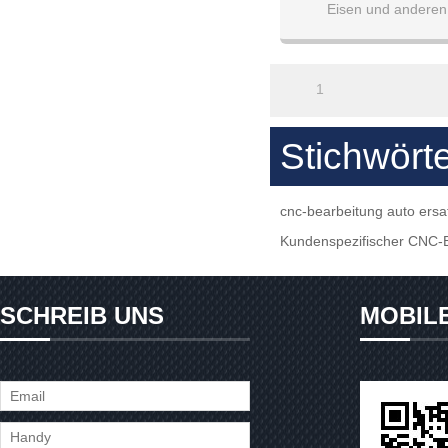
Eisen und anderen 
1
Stichwört
cnc-bearbeitung auto ersat
Kundenspezifischer CNC-B
SCHREIB UNS
MOBIL