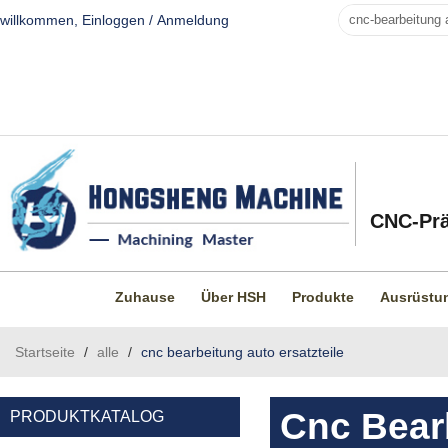
willkommen,
Einloggen
/
Anmeldung
CNC-Prä
Zuhause
Über HSH
Produkte
Ausrüstu
Startseite
/
alle
/
cnc bearbeitung auto ersatzteile
Cnc Bearb
PRODUKTKATALOG