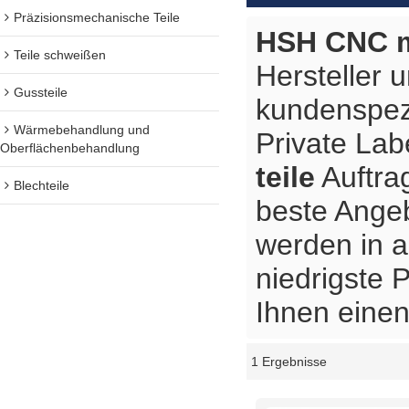
Präzisionsmechanische Teile
HSH CNC m
Teile schweißen
Hersteller 
Gussteile
kundenspez
Wärmebehandlung und
Private Lab
Oberflächenbehandlung
teile
Auftrag
Blechteile
beste Ange
werden in a
niedrigste 
Ihnen einen
1 Ergebnisse
Schaukasten