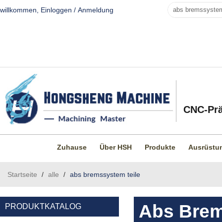
willkommen,
Einloggen
/
Anmeldung
CNC-Prä
Zuhause
Über HSH
Produkte
Ausrüstu
Startseite
/
alle
/
abs bremssystem teile
Abs Brem
PRODUKTKATALOG