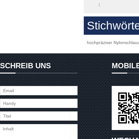
1
Stichwört
hochpräziser Nylonschlau
SCHREIB UNS
MOBIL