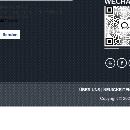
WECHA
Unterstützt nur
.rar/.zip/.jpg/.png/.gif/.doc/.xls/.pdf,
maximal 20 MB
Zubehör
Senden
ÜBER UNS
NEUIGKEITE
Copyright © 20