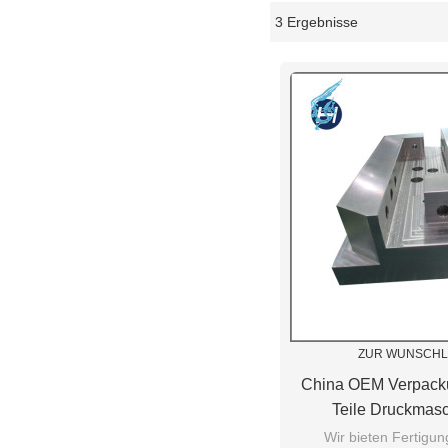
3 Ergebnisse
Schaukasten
ZUR WUNSCHL
China OEM Verpack
Teile Druckmasc
Hochpräzise Bear
Wir bieten Fertigun