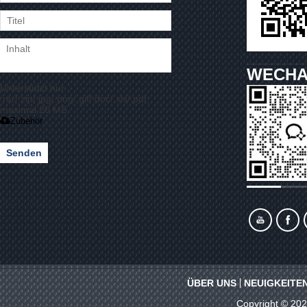
WECHA
Unterstützt nur
.rar/.zip/.jpg/.png/.gif/.doc/.xls/.pdf,
maximal 20 MB
Zubehör
Senden
ÜBER UNS
NEUIGKEITE
Copyright © 20