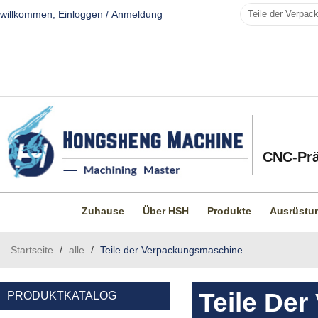
willkommen,
Einloggen
/
Anmeldung
CNC-Prä
Zuhause
Über HSH
Produkte
Ausrüstu
Startseite
/
alle
/
Teile der Verpackungsmaschine
Teile De
PRODUKTKATALOG