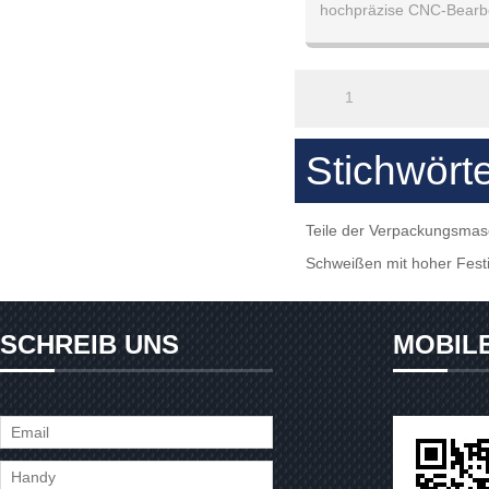
hochpräzise CNC-Bearbe
Aluminiumt
mit hoher Qualität an, b
Sie uns, 
1
Stichwört
Teile der Verpackungsmas
Schweißen mit hoher Festi
SCHREIB UNS
MOBIL