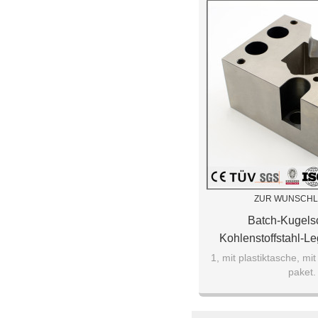
ZUR WUNSCHL
Batch-Kugelsc
Kohlenstoffstahl-Le
Verschleißfeste Tei
1, mit plastiktasche, mi
paket.
Sterben Stah
2, in kartons verp
3. Verwenden Sie Klebe
zu vers