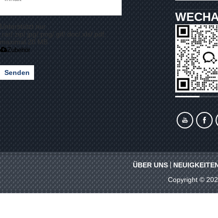
WECHA
Unterstützt nur
.rar/.zip/.jpg/.png/.gif/.doc/.xls/.pdf,
maximal 20 MB
Zubehör
Senden
ÜBER UNS
NEUIGKEITE
Copyright © 20