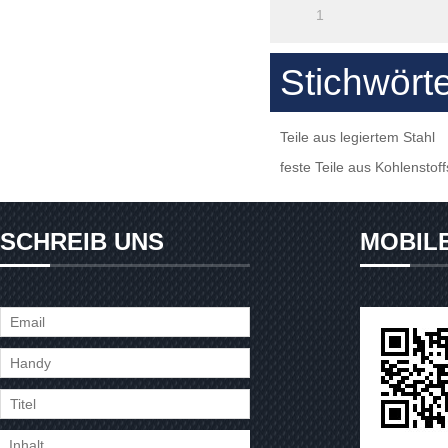
1
Stichwört
Teile aus legiertem Stahl
feste Teile aus Kohlenstoff
SCHREIB UNS
MOBIL