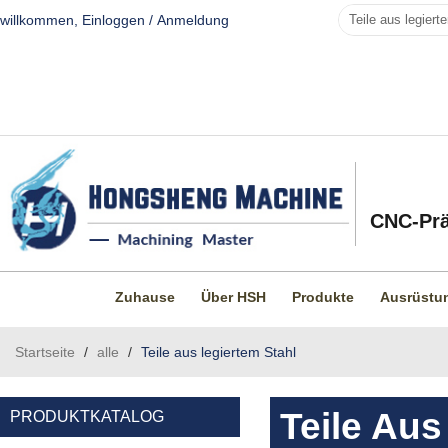
willkommen,
Einloggen
/
Anmeldung
CNC-Prä
Zuhause
Über HSH
Produkte
Ausrüstu
Startseite
/
alle
/
Teile aus legiertem Stahl
Teile Aus
PRODUKTKATALOG