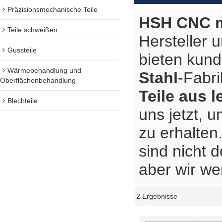
Präzisionsmechanische Teile
HSH CNC m
Teile schweißen
Hersteller 
Gussteile
bieten kun
Wärmebehandlung und
Stahl
-Fabri
Oberflächenbehandlung
Teile aus l
Blechteile
uns jetzt, 
zu erhalten
sind nicht 
aber wir we
2 Ergebnisse
Schaukasten