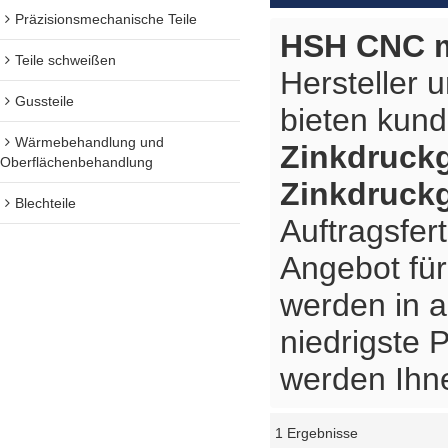
Präzisionsmechanische Teile
HSH CNC m
Teile schweißen
Hersteller 
Gussteile
bieten kun
Wärmebehandlung und
Zinkdruckg
Oberflächenbehandlung
Zinkdruckg
Blechteile
Auftragsfer
Angebot fü
werden in a
niedrigste 
werden Ihne
1 Ergebnisse
Schaukasten