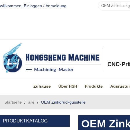
willkommen,
Einloggen
/
Anmeldung
CNC-Prä
Zuhause
Über HSH
Produkte
Ausrüstu
Startseite
/
alle
/
OEM Zinkdruckgussteile
OEM Zink
PRODUKTKATALOG