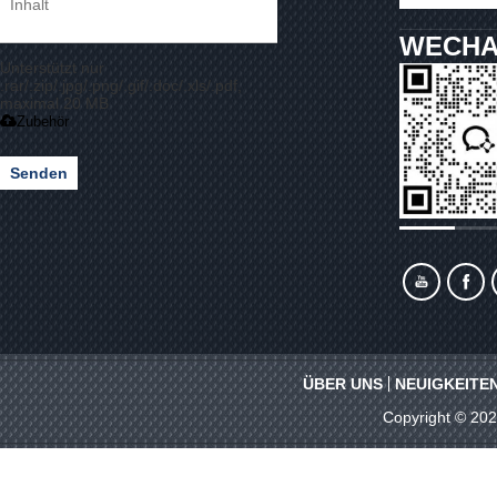
WECHA
Unterstützt nur
.rar/.zip/.jpg/.png/.gif/.doc/.xls/.pdf,
maximal 20 MB
Zubehör
Senden
ÜBER UNS
NEUIGKEITE
Copyright © 20