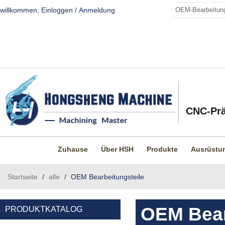
willkommen,
Einloggen
/
Anmeldung
CNC-Prä
Zuhause
Über HSH
Produkte
Ausrüstu
Startseite
/
alle
/
OEM Bearbeitungsteile
OEM Bear
PRODUKTKATALOG