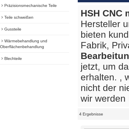
Präzisionsmechanische Teile
HSH CNC m
Teile schweißen
Hersteller 
Gussteile
bieten kun
Wärmebehandlung und
Fabrik, Pri
Oberflächenbehandlung
Bearbeitun
Blechteile
jetzt, um d
erhalten. ,
nicht der n
wir werden 
4 Ergebnisse
Schaukasten