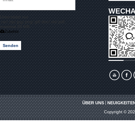
WECHA
Unterstützt nur
.rar/.zip/.jpg/.png/.gif/.doc/.xls/.pdf,
maximal 20 MB
Zubehör
Senden
ÜBER UNS
NEUIGKEITE
Copyright © 20