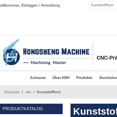
willkommen,
Einloggen
/
Anmeldung
CNC-Prä
Zuhause
Über HSH
Produkte
Ausrüstu
Startseite
/
alle
/
Kunststoffform
Kunststo
PRODUKTKATALOG