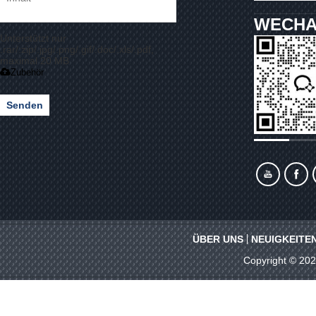
WECHA
Unterstützt nur
.rar/.zip/.jpg/.png/.gif/.doc/.xls/.pdf,
maximal 20 MB
Zubehör
Senden
ÜBER UNS
NEUIGKEITE
Copyright © 20