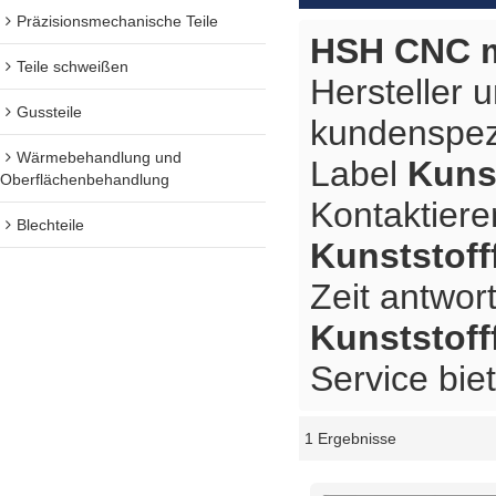
Präzisionsmechanische Teile
HSH CNC m
Teile schweißen
Hersteller 
Gussteile
kundenspez
Wärmebehandlung und
Label
Kuns
Oberflächenbehandlung
Kontaktiere
Blechteile
Kunststoff
Zeit antwort
Kunststoff
Service bie
1 Ergebnisse
Schaukasten