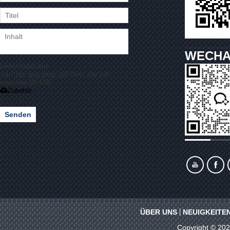
WECHA
Unterstützt nur
.rar/.zip/.jpg/.png/.gif/.doc/.xls/.pdf,
maximal 20 MB
Zubehör
Senden
ÜBER UNS
NEUIGKEITE
Copyright © 20