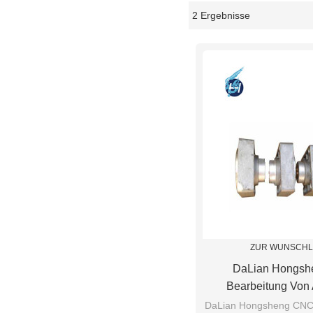
2 Ergebnisse
Schaukasten
ZUR WUNSCHL
DaLian Hongsh
Bearbeitung Von
Druckgussteilen Mit 
DaLian Hongsheng CNC-