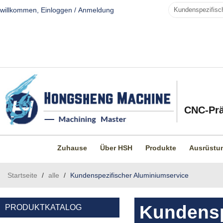
willkommen,
Einloggen
/
Anmeldung
CNC-Prä
Zuhause
Über HSH
Produkte
Ausrüstu
Startseite
/
alle
/
Kundenspezifischer Aluminiumservice
Kundensp
PRODUKTKATALOG