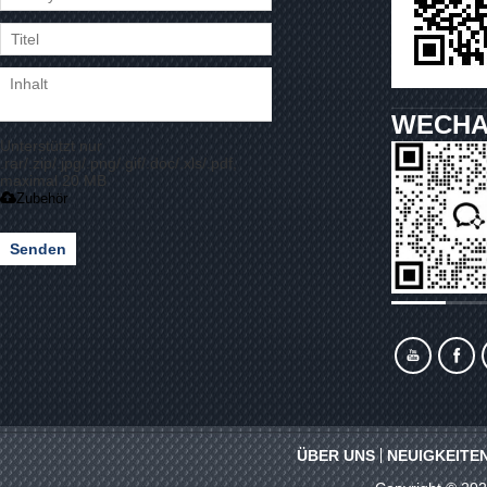
WECHA
Unterstützt nur
.rar/.zip/.jpg/.png/.gif/.doc/.xls/.pdf,
maximal 20 MB
Zubehör
Senden
ÜBER UNS
NEUIGKEITE