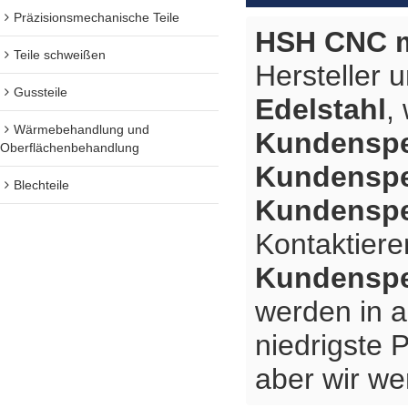
Präzisionsmechanische Teile
HSH CNC m
Teile schweißen
Hersteller 
Gussteile
Edelstahl
,
Wärmebehandlung und
Kundenspez
Oberflächenbehandlung
Kundenspez
Blechteile
Kundenspez
Kontaktiere
Kundenspez
werden in a
niedrigste 
aber wir we