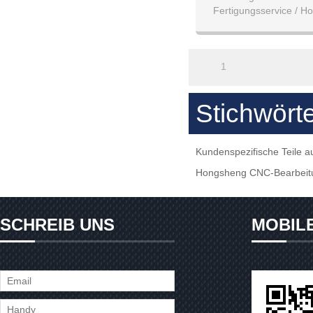
Fertigungsservice / Ho
Präzision / Kundenspez
Frästeile 
1
Stichwört
Kundenspezifische Teile a
Hongsheng CNC-Bearbeitu
SCHREIB UNS
MOBIL