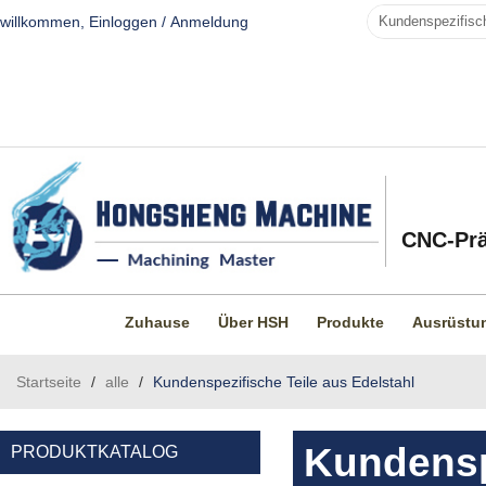
willkommen,
Einloggen
/
Anmeldung
CNC-Prä
Zuhause
Über HSH
Produkte
Ausrüstu
Startseite
/
alle
/
Kundenspezifische Teile aus Edelstahl
Kundenspe
PRODUKTKATALOG