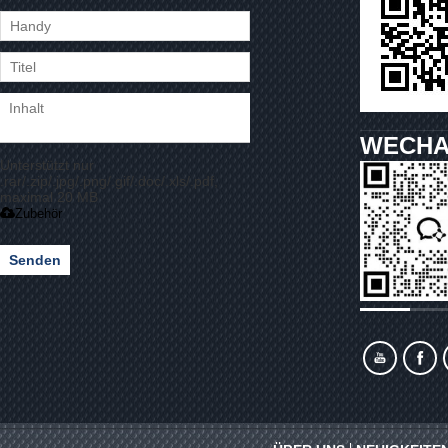
WECHA
Unterstützt nur
.rar/.zip/.jpg/.png/.gif/.doc/.xls/.pdf,
maximal 20 MB
Zubehör
Senden