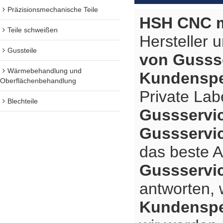
Präzisionsmechanische Teile
HSH CNC m
Teile schweißen
Hersteller 
Gussteile
von Gusss
Wärmebehandlung und
Kundenspe
Oberflächenbehandlung
Private Lab
Blechteile
Gussservi
Gussservi
das beste 
Gussservi
antworten, w
Kundenspe