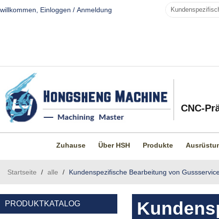
willkommen,
Einloggen
/
Anmeldung
CNC-Prä
Zuhause
Über HSH
Produkte
Ausrüstu
Startseite
/
alle
/
Kundenspezifische Bearbeitung von Gussservic
Kundensp
PRODUKTKATALOG