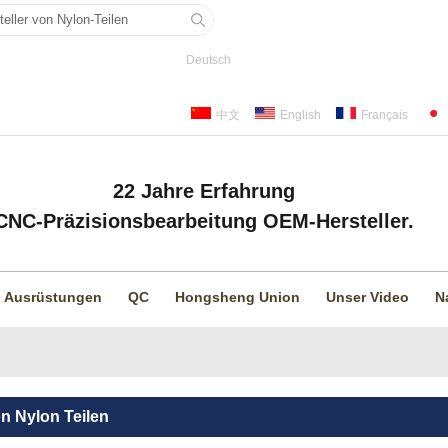
Deutsch
中文
English
Français
22 Jahre Erfahrung
CNC-Präzisionsbearbeitung OEM-Hersteller.
Ausrüstungen
QC
Hongsheng Union
Unser Video
N
on Nylon Teilen