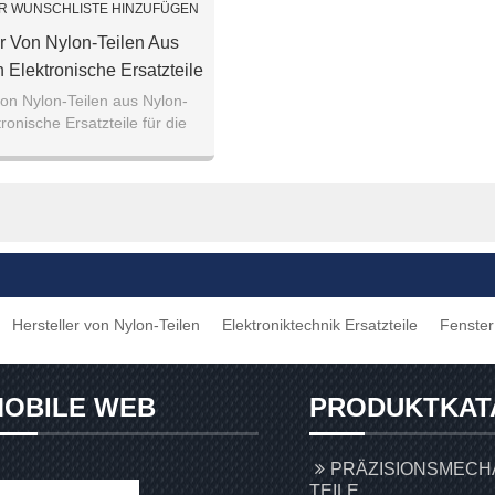
R WUNSCHLISTE HINZUFÜGEN
er Von Nylon-Teilen Aus
 Elektronische Ersatzteile
ür Die Industrie
von Nylon-Teilen aus Nylon-
tronische Ersatzteile für die
Industrie
Hersteller von Nylon-Teilen
Elektroniktechnik Ersatzteile
Fenster 
OBILE WEB
PRODUKTKAT
PRÄZISIONSMECH
TEILE