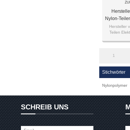
ZU
Herstell
Nylon-Teilen
F
Hersteller 
Teilen Elek
1
Stichwörter
Nylonpolymer
SCHREIB UNS
M