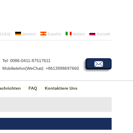
日本語
Deutsch
Español
Italiano
Русский
Tel: 0086-0411-87517611
Mobiltelefon(WeChat): +8613998697660
achrichten
FAQ
Kontaktiere Uns