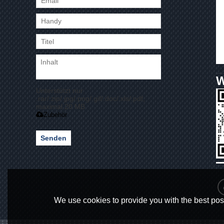
Unterstützt nur
.rar/.zip/.jpg/.png/.gif/.doc/.xls/.pdf,
maximal 20 MB
Zubehör
Senden
We use cookies to provide you with the best poss