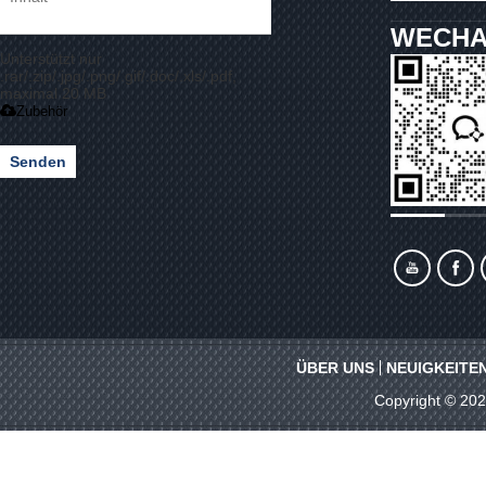
WECHA
Unterstützt nur
.rar/.zip/.jpg/.png/.gif/.doc/.xls/.pdf,
maximal 20 MB
Zubehör
Senden
ÜBER UNS
NEUIGKEITE
Copyright © 20