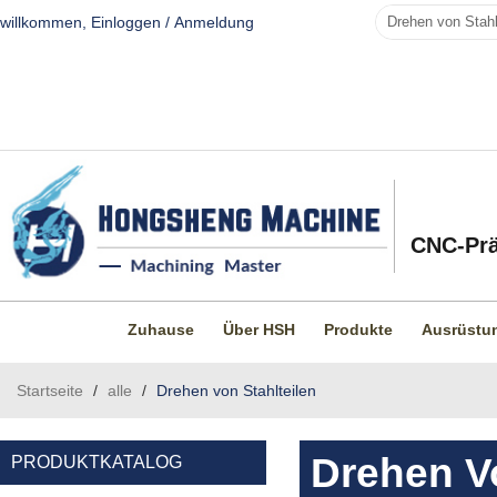
willkommen,
Einloggen
/
Anmeldung
CNC-Prä
Zuhause
Über HSH
Produkte
Ausrüstu
Startseite
/
alle
/
Drehen von Stahlteilen
Drehen Vo
PRODUKTKATALOG