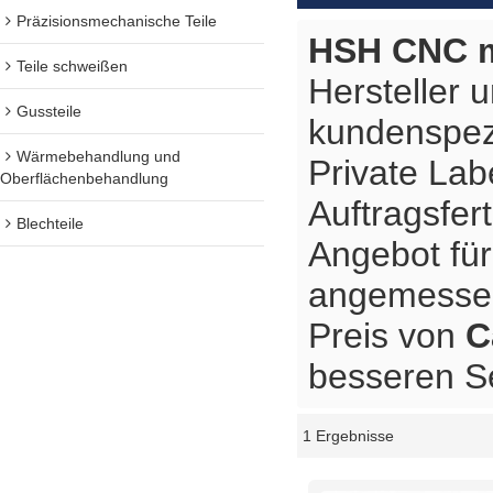
Präzisionsmechanische Teile
HSH CNC m
Teile schweißen
Hersteller 
Gussteile
kundenspez
Wärmebehandlung und
Private Lab
Oberflächenbehandlung
Auftragsfer
Blechteile
Angebot fü
angemessene
Preis von
C
besseren Se
1 Ergebnisse
Schaukasten