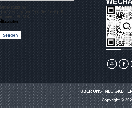
WECHA
Unterstützt nur
.rar/.zip/.jpg/.png/.gif/.doc/.xls/.pdf,
maximal 20 MB
Zubehör
Senden
ÜBER UNS
NEUIGKEITE
Copyright © 20