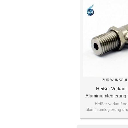
ZUR WUNSCHL
Heißer Verkauf 
Aluminiumlegierung 
CNC-Fräsen Un
Heißer verkauf oe
aluminiumlegierung dru
Druckgusst
fräsen und drehen druckg
service