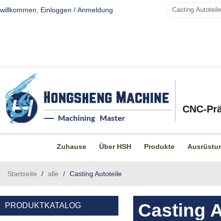
willkommen,
Einloggen
/
Anmeldung
CNC-Prä
Zuhause
Über HSH
Produkte
Ausrüstu
Startseite
/
alle
/
Casting Autoteile
Casting A
PRODUKTKATALOG