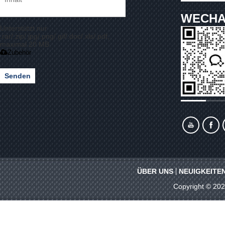
WECHA
Unterstützt nur
.rar/.zip/.jpg/.png/.gif/.doc/.xls/.pdf,
maximal 20 MB
Zubehör
Senden
ÜBER UNS
NEUIGKEITE
Copyright © 20