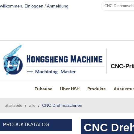
willkommen,
Einloggen
/
Anmeldung
CNC-Prä
Zuhause
Über HSH
Produkte
Ausrüstu
Startseite
/
alle
/
CNC Drehmaschinen
CNC Dre
PRODUKTKATALOG