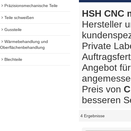
Präzisionsmechanische Teile
HSH CNC m
Teile schweißen
Hersteller 
Gussteile
kundenspez
Wärmebehandlung und
Private Lab
Oberflächenbehandlung
Auftragsfer
Blechteile
Angebot fü
angemessene
Preis von
C
besseren Se
4 Ergebnisse
Schaukasten