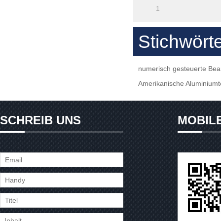
1
Stichwört
numerisch gesteuerte Bea
Amerikanische Aluminiumt
SCHREIB UNS
MOBIL