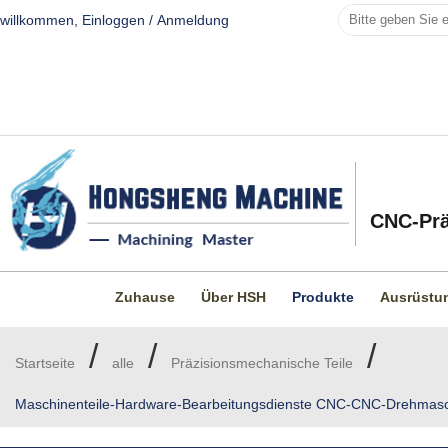
willkommen,
Einloggen
/
Anmeldung
CNC-Prä
Zuhause
Über HSH
Produkte
Ausrüstu
/
/
/
Startseite
alle
Präzisionsmechanische Teile
Maschinenteile-Hardware-Bearbeitungsdienste CNC-CNC-Drehmaschin