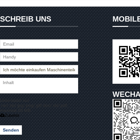
SCHREIB UNS
MOBIL
WECHA
Unterstützt nur
.rar/.zip/.jpg/.png/.gif/.doc/.xls/.pdf,
maximal 20 MB
Zubehör
Senden