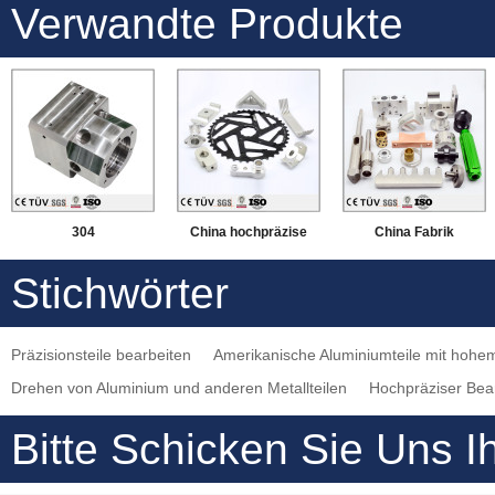
Verwandte Produkte
304
China hochpräzise
China Fabrik
Edelstahlbearbeitung
Verarbeitung von
maßgeschneiderte
Stichwörter
， DMG-5-Achsen-
Aluminiumteilen
Aluminium-
Fräsen von
Präzisionsdrehen,
Präzisionsteile bearbeiten
Amerikanische Aluminiumteile mit hohe
Compound-
Fräsbearbeitung
Drehen von Aluminium und anderen Metallteilen
Hochpräziser Bear
Bearbeitungsmaschinen
Bitte Schicken Sie Uns I