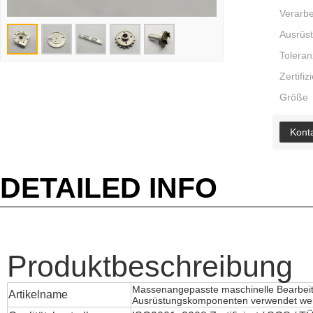
Verarbe
Ausrüs
Toleran
Zertifiz
Größe
Konta
DETAILED INFO
Produktbeschreibung
Massenangepasste maschinelle Bearbeitu
Artikelname
Ausrüstungskomponenten verwendet we