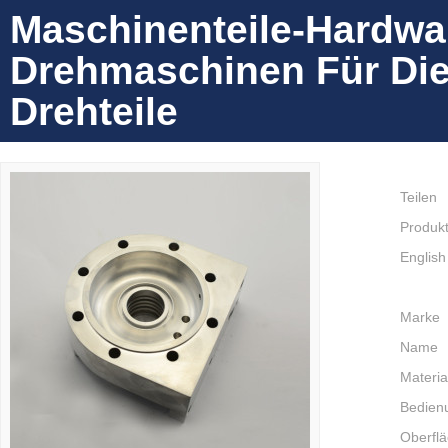
Maschinenteile-Hardwa
Drehmaschinen Für Die
Drehteile
Teilen
Produkt
English
Marke
Name
Materia
Bedien
Oberfl