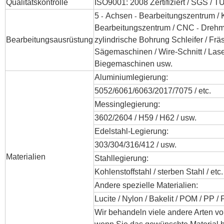
Qualitätskontrolle
ISO9001: 2008 Zertifiziert / SGS / T
5
Achsen
Bearbeitungszentrum /
-
-
Bearbeitungszentrum / CNC
Drehm
-
Bearbeitungsausrüstung
zylindrische Bohrung Schleifer
/ Frä
Sägemaschinen /
Wire-Schnitt /
Las
Biegemaschinen
usw.
Aluminiumlegierung:
5052/6061/6063/2017/7075 / etc.
Messinglegierung:
3602/2604 / H59 / H62 / usw.
Edelstahl-Legierung:
303/304/316/412 / usw.
Materialien
Stahllegierung:
Kohlenstoffstahl / sterben Stahl / etc.
Andere spezielle Materialien:
Lucite / Nylon / Bakelit / POM / PP / 
Wir behandeln viele andere Arten von