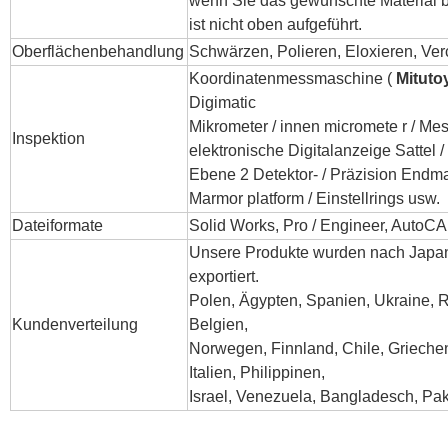
wenn Sie das gewünschte Material 
ist nicht oben aufgeführt.
Oberflächenbehandlung
Schwärzen, Polieren, Eloxieren, Ver
Koordinatenmessmaschine (
Mituto
Digimatic
Mikrometer / innen micromete
r
/
Mes
Inspektion
elektronische
Digitalanzeige Sattel
Ebene 2 Detektor- / Präzision
Endma
Marmor platform / Einstellrings usw.
Dateiformate
Solid Works, Pro / Engineer, AutoC
Unsere Produkte wurden nach Japan
exportiert.
Polen, Ägypten, Spanien, Ukraine, 
Kundenverteilung
Belgien,
Norwegen, Finnland, Chile, Grieche
Italien, Philippinen,
Israel, Venezuela, Bangladesch, Pak