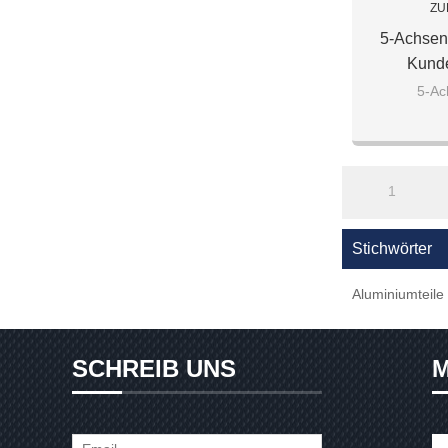
ZU
5-Achsen
Kunde
Bearbei
5-Ac
Präzis
1
Stichwörter
Aluminiumteile
SCHREIB UNS
M