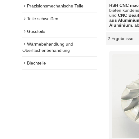
HSH CNC mach
Präzisionsmechanische Teile
bieten kunden
und
CNC Bearb
Teile schweißen
aus Aluminiu
Aluminium
, a
Gussteile
2 Ergebnisse
Schaukasten
Wärmebehandlung und
Oberflächenbehandlung
Blechteile