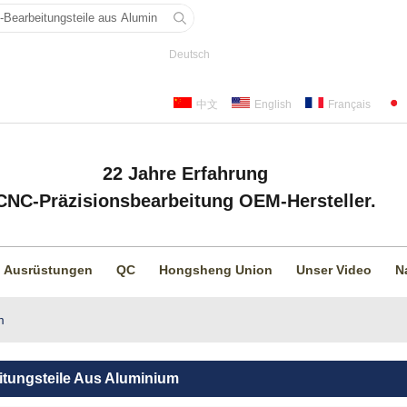
Deutsch
中文
English
Français
22 Jahre Erfahrung
CNC-Präzisionsbearbeitung OEM-Hersteller.
Ausrüstungen
QC
Hongsheng Union
Unser Video
N
m
tungsteile Aus Aluminium