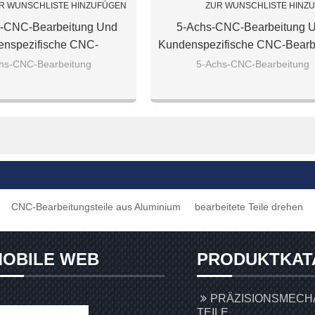
R WUNSCHLISTE HINZUFÜGEN
ZUR WUNSCHLISTE HINZ
-CNC-Bearbeitung Und
5-Achs-CNC-Bearbeitung 
nspezifische CNC-
Kundenspezifische CNC-Bearb
tungsdienstleistungen,
Mit Präzisionslaufradteile
hs-CNC-Bearbeitung
5-Achs-CNC-Bearbeitung
ions-CNC-Drehfräsen
CNC-Bearbeitungsteile aus Aluminium
bearbeitete Teile drehen
OBILE WEB
PRODUKTKAT
PRÄZISIONSMECH
TEILE