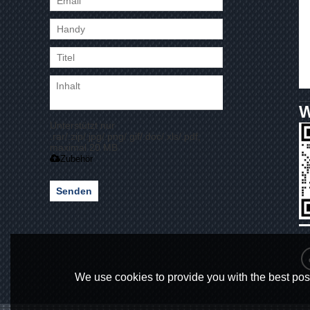
Unterstützt nur
.rar/.zip/.jpg/.png/.gif/.doc/.xls/.pdf,
maximal 20 MB
Zubehör
Senden
We use cookies to provide you with the best poss