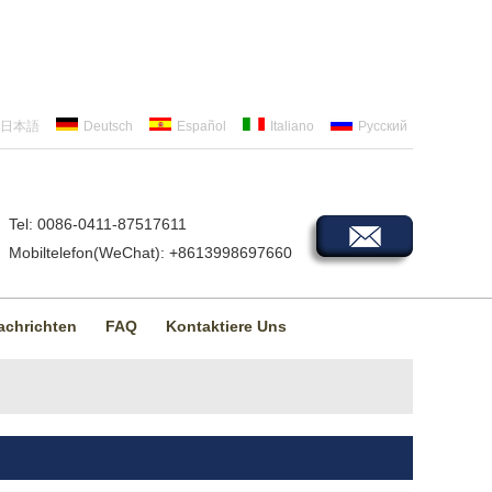
日本語
Deutsch
Español
Italiano
Русский
Tel: 0086-0411-87517611
Mobiltelefon(WeChat): +8613998697660
achrichten
FAQ
Kontaktiere Uns