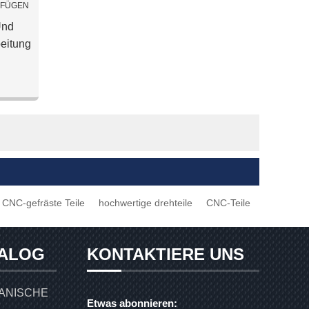
UFÜGEN
Und
eitung
n
CNC-gefräste Teile
hochwertige drehteile
CNC-Teile
ALOG
KONTAKTIERE UNS
ANISCHE
Etwas abonnieren: