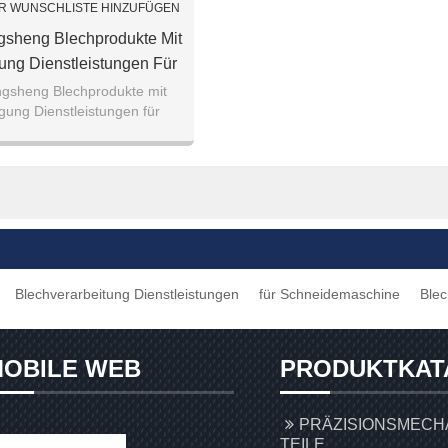
R WUNSCHLISTE HINZUFÜGEN
gsheng Blechprodukte Mit
gung Dienstleistungen Für
hneidemaschinen
ngsheng Blechprodukte mit
igung Dienstleistungen für
chneidemaschinen
Blechverarbeitung Dienstleistungen
für Schneidemaschine
Blec
OBILE WEB
PRODUKTKAT
PRÄZISIONSMECH
TEILE