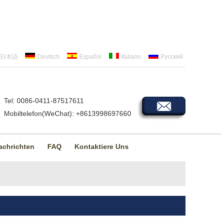
日本語
Deutsch
Español
Italiano
Русский
Tel: 0086-0411-87517611
Mobiltelefon(WeChat): +8613998697660
achrichten
FAQ
Kontaktiere Uns