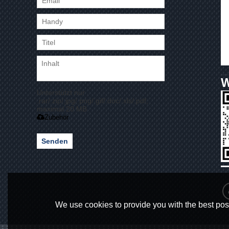
Unterstützt nur
.rar/.zip/.jpg/.png/.gif/.doc/.xls/.pdf,
maximal 20 MB
Zubehör
Senden
We use cookies to provide you with the best poss