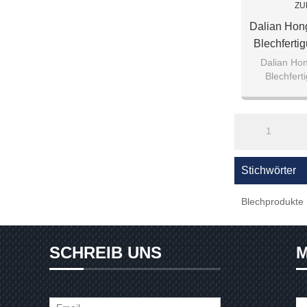
ZU
Dalian Hon
Blechferti
Sc
Dalian Ho
Blechfert
S
1
Stichwörter
Blechprodukte
SCHREIB UNS
M