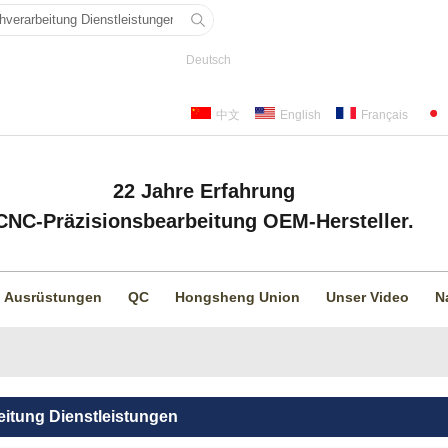
Deutsch
中文
English
Français
22 Jahre Erfahrung
CNC-Präzisionsbearbeitung OEM-Hersteller.
Ausrüstungen
QC
Hongsheng Union
Unser Video
N
eitung Dienstleistungen