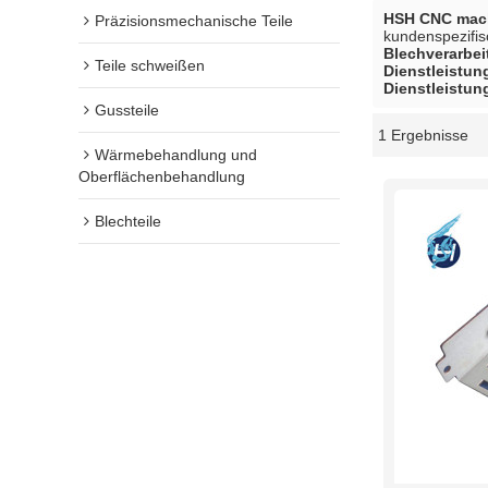
HSH CNC mach
Präzisionsmechanische Teile
kundenspezifi
Blechverarbei
Teile schweißen
Dienstleistun
Dienstleistun
Gussteile
1 Ergebnisse
Schaukasten
Wärmebehandlung und
Oberflächenbehandlung
Blechteile