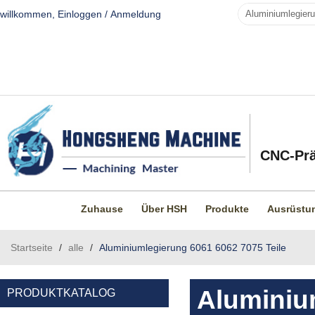
willkommen,
Einloggen
/
Anmeldung
CNC-Prä
Zuhause
Über HSH
Produkte
Ausrüstu
Startseite
/
alle
/
Aluminiumlegierung 6061 6062 7075 Teile
Aluminiu
PRODUKTKATALOG