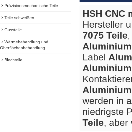
Präzisionsmechanische Teile
HSH CNC m
Teile schweißen
Hersteller 
Gussteile
7075 Teile
,
Wärmebehandlung und
Aluminiuml
Oberflächenbehandlung
Label
Alum
Blechteile
Aluminiuml
Kontaktiere
Aluminiuml
werden in a
niedrigste 
Teile
, aber