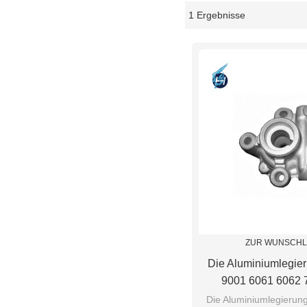
1 Ergebnisse
Schaukasten
ZUR WUNSCHL
Die Aluminiumlegie
9001 6061 6062 7
Hochpräziser, Kunde
Die Aluminiumlegierun