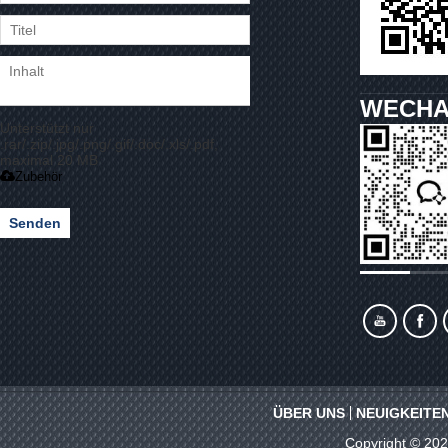
WECHA
Unterstützt nur
.rar/.zip/.jpg/.png/.gif/.doc/.xls/.pdf,
maximal 20 MB
Zubehör
Senden
ÜBER UNS
NEUIGKEITE
Copyright © 20