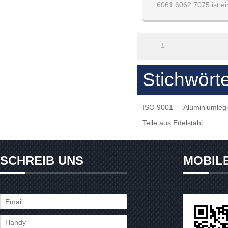
6061 6062 7075 ist ei
Bearbeitungs
kundenspezifischer Bea
1
Stichwört
ISO 9001
Aluminiumleg
Teile aus Edelstahl
SCHREIB UNS
MOBIL