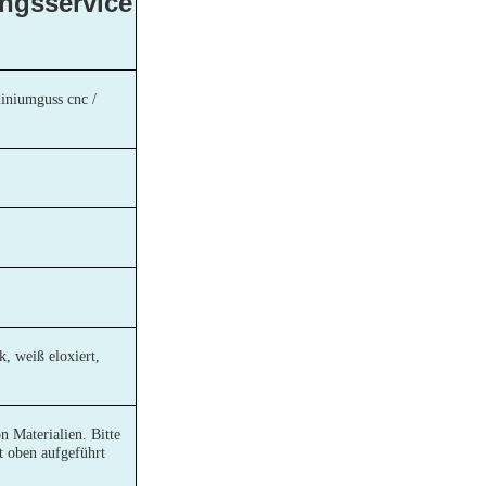
ngsservice
miniumguss cnc /
, weiß eloxiert,
 Materialien. Bitte
t oben aufgeführt