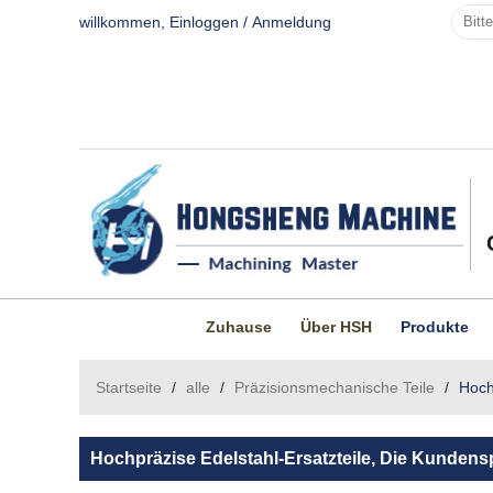
willkommen,
Einloggen
/
Anmeldung
Zuhause
Über HSH
Produkte
Startseite
/
alle
/
Präzisionsmechanische Teile
/
Hoch
Hochpräzise Edelstahl-Ersatzteile, Die Kunden