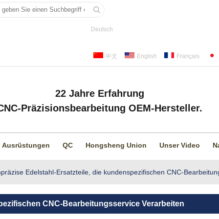
Deutsch
中文
English
Français
22 Jahre Erfahrung
CNC-Präzisionsbearbeitung OEM-Hersteller.
Ausrüstungen
QC
Hongsheng Union
Unser Video
N
präzise Edelstahl-Ersatzteile, die kundenspezifischen CNC-Bearbeitun
spezifischen CNC-Bearbeitungsservice Verarbeiten