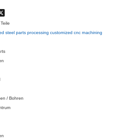
don
hatsApp
X
Teile
ed steel parts processing customized cnc machining
rts
en
M
sen / Bohren
ntrum
en