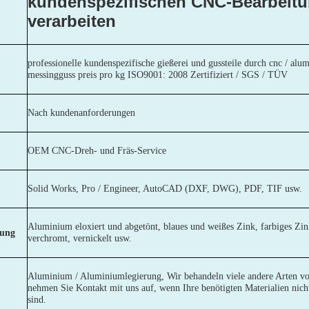
kundenspezifischen CNC-Bearbeitu
verarbeiten
professionelle kundenspezifische gießerei und gussteile durch cnc / alu
messingguss preis pro kg ISO9001: 2008 Zertifiziert / SGS / TÜV
Nach kundenanforderungen
OEM CNC-Dreh- und Fräs-Service
Solid Works, Pro / Engineer, AutoCAD (DXF, DWG), PDF, TIF usw.
Aluminium eloxiert und abgetönt, blaues und weißes Zink, farbiges Zink
lung
verchromt, vernickelt usw.
Aluminium / Aluminiumlegierung, Wir behandeln viele andere Arten von
nehmen Sie Kontakt mit uns auf, wenn Ihre benötigten Materialien nich
sind.