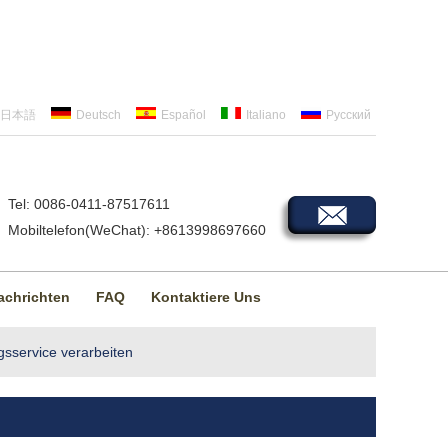
日本語
Deutsch
Español
Italiano
Русский
Tel: 0086-0411-87517611
Mobiltelefon(WeChat): +8613998697660
achrichten
FAQ
Kontaktiere Uns
gsservice verarbeiten