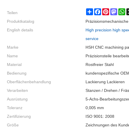
Teilen
Share
Facebook
Pinterest
Masto
W
Produktkatalog
Präzisionsmechanische 
English details
High precision high spe
service
Marke
HSH CNC machining pa
Name
Präzisionsteile bearbeit
Material
Rostfreier Stahl
Bedienung
kundenspezifische OE
Oberflächenbehandlung
Lackierung Lackieren
Verarbeiten
Stanzen / Drehen / Frä
Ausrüstung
5-Achs-Bearbeitungsze
Toleranz
0,005 mm
Zertifizierung
ISO 9001: 2008
Größe
Zeichnungen des Kund