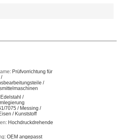
name:
Prüfvorrichtung für
 /
sbearbeitungsteile /
smittelmaschinen
Edelstahl /
mlegierung
1/7075 / Messing /
Eisen / Kunststoff
ten:
Hochdruckdrehende
ng:
OEM angepasst