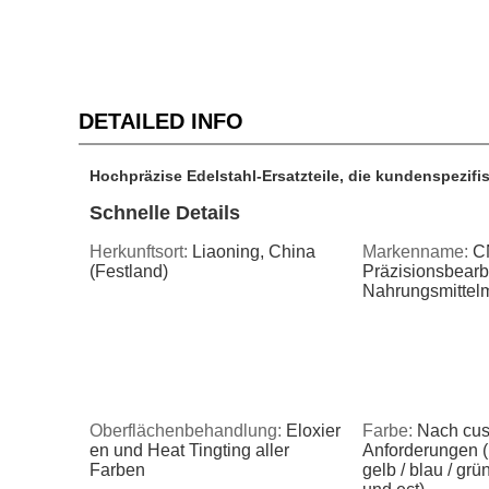
DETAILED INFO
Hochpräzise Edelstahl-Ersatzteile, die kundenspezif
Schnelle Details
Herkunftsort:
Liaoning, China
Markenname:
C
(Festland)
Präzisionsbearbe
Nahrungsmittel
Oberflächenbehandlung:
Eloxier
Farbe:
Nach cus
en und Heat Tingting aller
Anforderungen (r
Farben
gelb / blau / grü