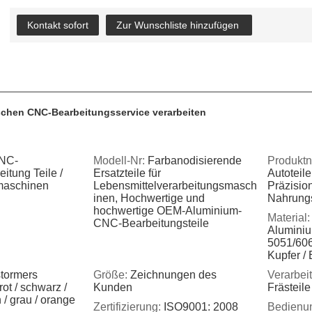
Kontakt sofort
Zur Wunschliste hinzufügen
ischen CNC-Bearbeitungsservice verarbeiten
NC-
Modell-Nr:
Farbanodisierende
Produkt
itung Teile /
Ersatzteile für
Autoteile
maschinen
Lebensmittelverarbeitungsmasch
Präzision
inen, Hochwertige und
Nahrung
hochwertige OEM-Aluminium-
Material:
CNC-Bearbeitungsteile
Aluminiu
5051/606
Kupfer / 
tormers
Größe:
Zeichnungen des
Verarbei
ot / schwarz /
Kunden
Frästeile
n / grau / orange
Zertifizierung:
ISO9001: 2008
Bedienu