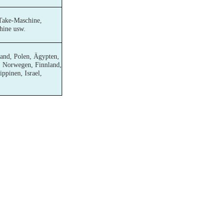
Take-Maschine,
hine usw.
and, Polen, Ägypten,
n, Norwegen, Finnland,
ppinen, Israel,