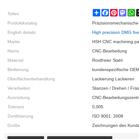
Teilen
Share
Facebook
Pinterest
Masto
W
Produktkatalog
Präzisionsmechanische 
English details
High precision DMG five
Marke
HSH CNC machining pa
Name
CNC-Bearbeitung
Material
Rostfreier Stahl
Bedienung
kundenspezifische OE
Oberflächenbehandlung
Lackierung Lackieren
Verarbeiten
Stanzen / Drehen / Frä
Ausrüstung
CNC-Bearbeitungszent
Toleranz
0,005
Zertifizierung
ISO 9001: 2008
Größe
Zeichnungen des Kund