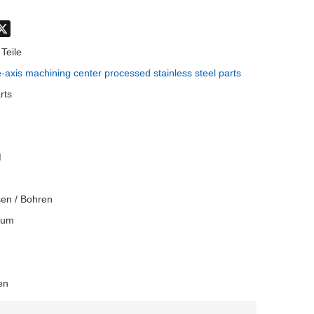
don
hatsApp
X
Teile
-axis machining center processed stainless steel parts
rts
M
sen / Bohren
rum
en