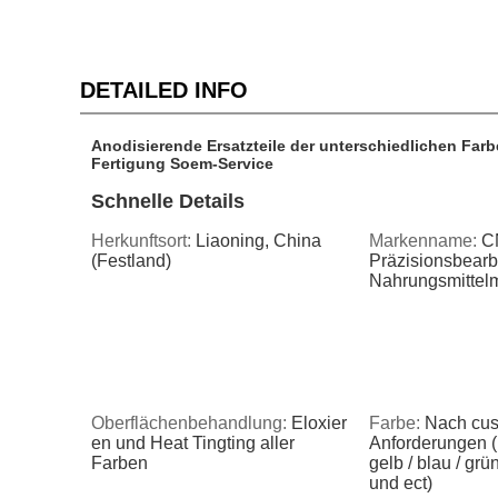
DETAILED INFO
Anodisierende Ersatzteile der unterschiedlichen Farb
Fertigung Soem-Service
Schnelle Details
Herkunftsort:
Liaoning, China
Markenname:
C
(Festland)
Präzisionsbearbe
Nahrungsmittel
Oberflächenbehandlung:
Eloxier
Farbe:
Nach cus
en und Heat Tingting aller
Anforderungen (r
Farben
gelb / blau / grü
und ect)