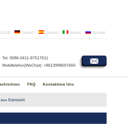
日本語
Deutsch
Español
Italiano
Русский
Tel: 0086-0411-87517611
Mobiltelefon(WeChat): +8613998697660
achrichten
FAQ
Kontaktiere Uns
aus Edelstahl