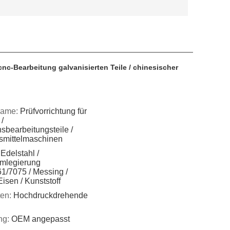
nc-Bearbeitung galvanisierten Teile / chinesischer
name:
Prüfvorrichtung für
 /
sbearbeitungsteile /
smittelmaschinen
Edelstahl /
mlegierung
1/7075 / Messing /
Eisen / Kunststoff
ten:
Hochdruckdrehende
ng:
OEM angepasst