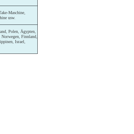
Take-Maschine,
hine usw.
and, Polen, Ägypten,
n, Norwegen, Finnland,
ppinen, Israel,