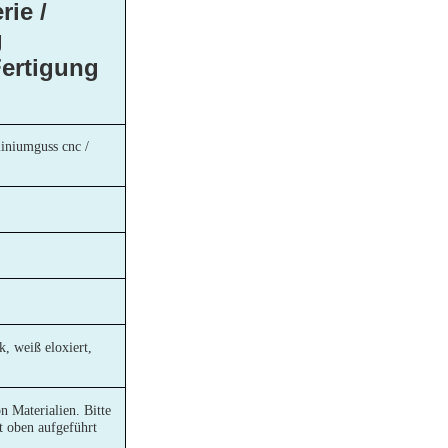
rie /
g
Fertigung
miniumguss cnc /
, weiß eloxiert,
 Materialien. Bitte
t oben aufgeführt