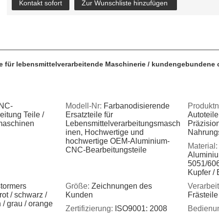
Kontakt sofort
Zur Wunschliste hinzufügen
e für lebensmittelverarbeitende Maschinerie / kundengebundene c
NC-
Modell-Nr:
Farbanodisierende
Produkt
itung Teile /
Ersatzteile für
Autoteile
maschinen
Lebensmittelverarbeitungsmasch
Präzision
inen, Hochwertige und
Nahrung
hochwertige OEM-Aluminium-
Material:
CNC-Bearbeitungsteile
Aluminiu
5051/606
Kupfer / 
tormers
Größe:
Zeichnungen des
Verarbei
ot / schwarz /
Kunden
Frästeile
n / grau / orange
Zertifizierung:
ISO9001: 2008
Bedienu