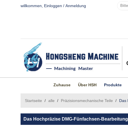
willkommen,
Einloggen
/
Anmeldung
Zuhause
Über HSH
Produkte
Startseite
/
alle
/
Präzisionsmechanische Teile
/
Das 
Das Hochpräzise DMG-Fünfachsen-Bearbeitungsz