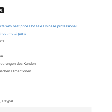
don
hatsApp
X
cts with best price Hot sale Chinese professional
sheet metal parts
rts
en
rderungen des Kunden
itischen Dimentionen
, Paypal