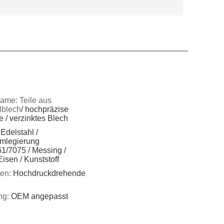
ame: Teile aus
lblech
/ hochpräzise
e / verzinktes Blech
Edelstahl /
mlegierung
1/7075 / Messing /
Eisen / Kunststoff
ten:
Hochdruckdrehende
ng:
OEM angepasst