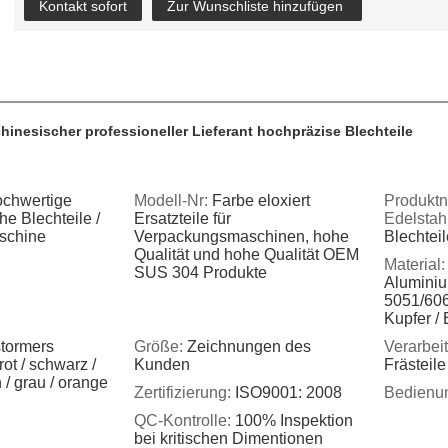
Kontakt sofort
Zur Wunschliste hinzufügen
hinesischer professioneller Lieferant hochpräzise Blechteile
ochwertige
Modell-Nr:
Farbe eloxiert
Produktn
e Blechteile /
Ersatzteile für
Edelstah
schine
Verpackungsmaschinen, hohe
Blechteil
Qualität und hohe Qualität OEM
Material:
SUS 304 Produkte
Aluminiu
5051/606
Kupfer / 
tormers
Größe:
Zeichnungen des
Verarbei
ot / schwarz /
Kunden
Frästeile
n / grau / orange
Zertifizierung:
ISO9001: 2008
Bedienu
QC-Kontrolle:
100% Inspektion
bei kritischen Dimentionen