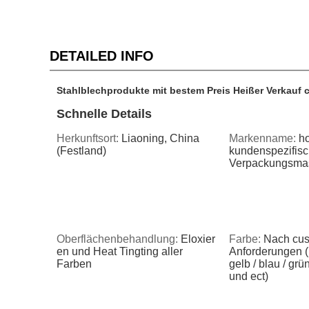
DETAILED INFO
Stahlblechprodukte mit bestem Preis Heißer Verkauf c
Schnelle Details
Herkunftsort:
Liaoning, China
Markenname:
h
(Festland)
kundenspezifisch
Verpackungsma
Oberflächenbehandlung:
Eloxier
Farbe:
Nach cus
en und Heat Tingting aller
Anforderungen (r
Farben
gelb / blau / grü
und ect)