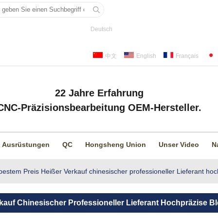
Deutsch
中文
English
Français
22 Jahre Erfahrung
CNC-Präzisionsbearbeitung OEM-Hersteller.
Ausrüstungen
QC
Hongsheng Union
Unser Video
N
bestem Preis Heißer Verkauf chinesischer professioneller Lieferant hoc
auf Chinesischer Professioneller Lieferant Hochpräzise Bl