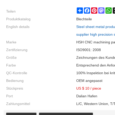
Teilen
Share
Facebook
Pinterest
Masto
W
Produktkatalog
Blechteile
English details
Steel sheet metal produ
supplier high precision 
Marke
HSH CNC machining pa
Zertifizierung
ISO9001: 2008
Größe
Zeichnungen des Kund
Farbe
Entsprechend den Anfo
QC-Kontrolle
100% Inspektion bei kr
Bedienung
OEM angepasst
Stückpreis
US $ 10
/
piece
Port
Dalian Hafen
Zahlungsmittel
L/C, Western Union, T/T