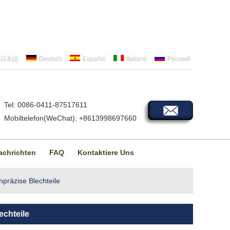
日本語
Deutsch
Español
Italiano
Русский
Tel: 0086-0411-87517611
Mobiltelefon(WeChat): +8613998697660
achrichten
FAQ
Kontaktiere Uns
hpräzise Blechteile
echteile