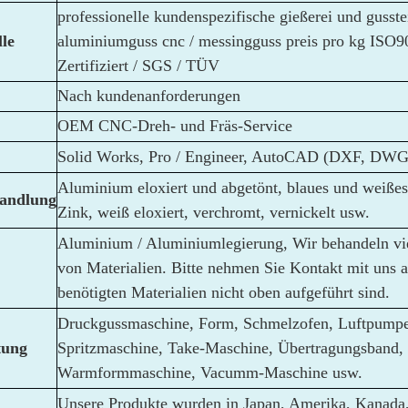
professionelle kundenspezifische gießerei und gusste
lle
aluminiumguss cnc / messingguss preis pro kg ISO9
Zertifiziert / SGS / TÜV
Nach kundenanforderungen
OEM CNC-Dreh- und Fräs-Service
Solid Works, Pro / Engineer, AutoCAD (DXF, DWG
Aluminium eloxiert und abgetönt, blaues und weißes
andlung
Zink, weiß eloxiert, verchromt, vernickelt usw.
Aluminium / Aluminiumlegierung, Wir behandeln vie
von Materialien. Bitte nehmen Sie Kontakt mit uns a
benötigten Materialien nicht oben aufgeführt sind.
Druckgussmaschine, Form, Schmelzofen, Luftpumpe
tung
Spritzmaschine, Take-Maschine, Übertragungsband,
Warmformmaschine, Vacumm-Maschine usw.
Unsere Produkte wurden in Japan, Amerika, Kanada,