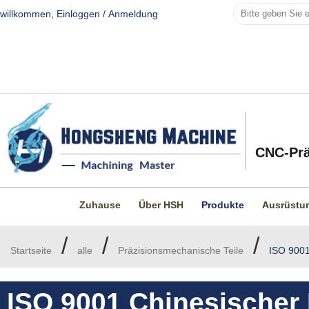
willkommen,
Einloggen
/
Anmeldung
CNC-Prä
Zuhause
Über HSH
Produkte
Ausrüstu
/
/
/
Startseite
alle
Präzisionsmechanische Teile
ISO 9001 
ISO 9001 Chinesischer 