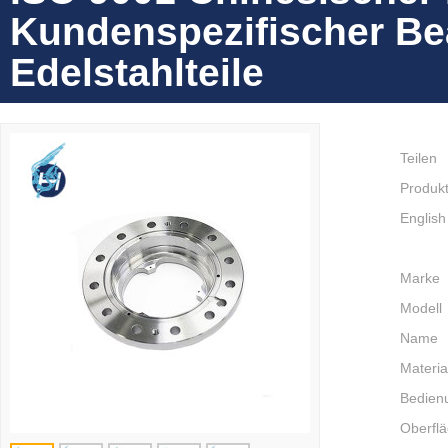
Kundenspezifischer Bea
Edelstahlteile
Teilen
Produkt
English
Marke
Modell
Name
Materia
Bedien
Oberfl