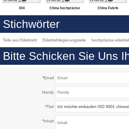
304
China hochpräzise
China Fabrik
Edelstahlbearbeitung
Verarbeitung von
maßgeschneiderte
Stichwörter
， DMG-5-Achsen-
Aluminiumteilen
Aluminium-
Fräsen von
Präzisionsdrehen,
Teile aus Edelstahl
Edelstahllegierungsteile
hochpräzise edelstah
Compound-
Fräsbearbeitung
Bearbeitungsmaschinen
Bitte Schicken Sie Uns I
*
Email
Handy
*
Titel
*
Inhalt