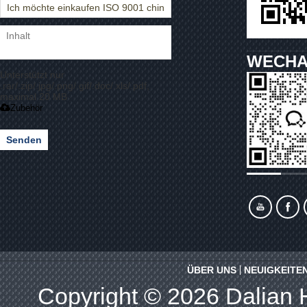
WECHA
Unterstützt nur
.rar/.zip/.jpg/.png/.gif/.doc/.xls/.pdf,
maximal 20 MB
Zubehör
Senden
ÜBER UNS
NEUIGKEITE
Copyright © 2026
Dalian 