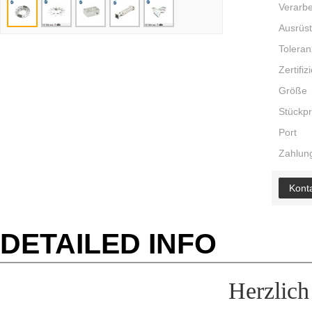
Verarbe
Ausrüs
Toleran
Zertifiz
Größe
Stückpr
Port
Zahlung
Konta
DETAILED INFO
Herzlic