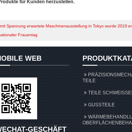
rodukte für Kunden herzustellen.
 mit Spannung erwartete Maschinenausstellung in Tokyo wurde 2019 er
nationaler Frauentag
OBILE WEB
PRODUKTKAT
PRÄZISIONSMECH
TEILE
TEILE SCHWEISSEN
GUSSTEILE
WÄRMEBEHANDLU
OBERFLÄCHENBEH
WECHAT-GESCHÄFT