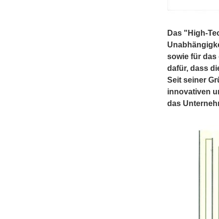
Das "High-Tec
Unabhängigke
sowie für das
dafür, dass d
Seit seiner G
innovativen u
das Unterne