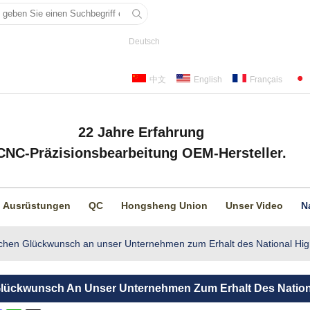
Deutsch
中文
English
Français
22 Jahre Erfahrung
CNC-Präzisionsbearbeitung OEM-Hersteller.
Ausrüstungen
QC
Hongsheng Union
Unser Video
N
ichen Glückwunsch an unser Unternehmen zum Erhalt des National High 
Glückwunsch An Unser Unternehmen Zum Erhalt Des National