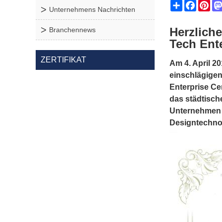
Share
Facebo
Pin
Unternehmens Nachrichten
Herzlich
Branchennews
Tech Ente
ZERTIFIKAT
Am 4. April 2
einschlägigen
Enterprise Ce
das städtisch
Unternehmen g
Designtechno