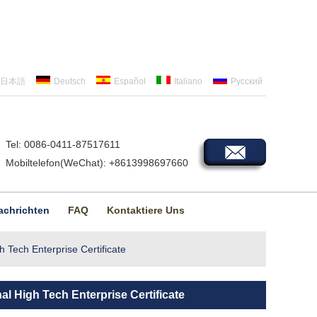
日本語
Deutsch
Español
Italiano
Русский
Tel: 0086-0411-87517611
Mobiltelefon(WeChat): +8613998697660
achrichten
FAQ
Kontaktiere Uns
Tech Enterprise Certificate
 High Tech Enterprise Certificate