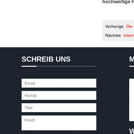
hochwertige P
Vorherige
Die
Nächste
Inter
SCHREIB UNS
M