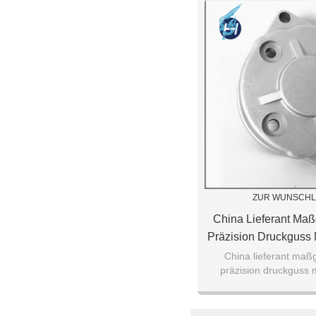
ZUR WUNSCHL
China Lieferant Ma
Präzision Druckguss 
Landwirtschaft Ma
China lieferant maß
präzision druckguss m
Gießen Für Masch
landwirtschaft maschine
maschinense