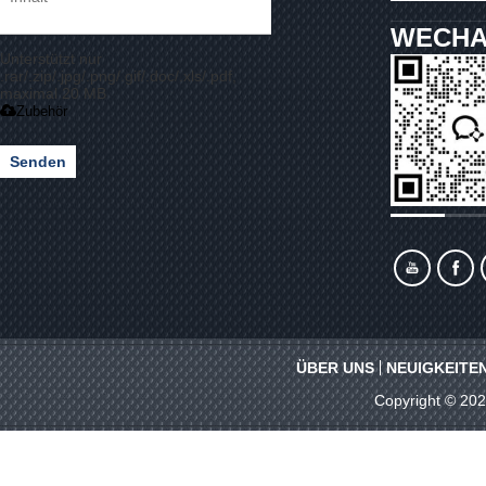
WECHA
Unterstützt nur
.rar/.zip/.jpg/.png/.gif/.doc/.xls/.pdf,
maximal 20 MB
Zubehör
Senden
ÜBER UNS
NEUIGKEITE
Copyright © 20