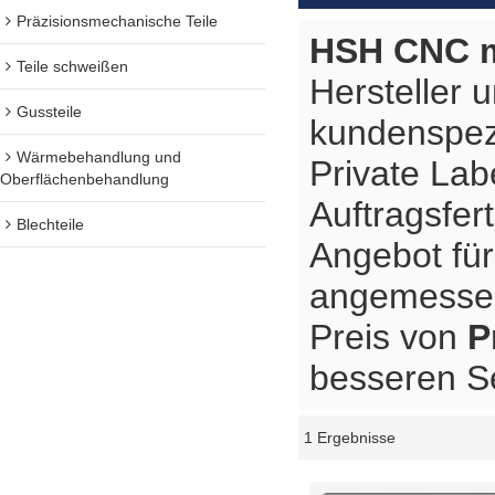
Präzisionsmechanische Teile
HSH CNC m
Teile schweißen
Hersteller 
Gussteile
kundenspez
Wärmebehandlung und
Private Lab
Oberflächenbehandlung
Auftragsfer
Blechteile
Angebot fü
angemessene
Preis von
P
besseren Se
1 Ergebnisse
Schaukasten