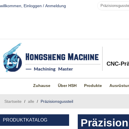
willkommen,
Einloggen
/
Anmeldung
CNC-Prä
Zuhause
Über HSH
Produkte
Ausrüstu
Startseite
/
alle
/
Präzisionsgussteil
Präzision
PRODUKTKATALOG