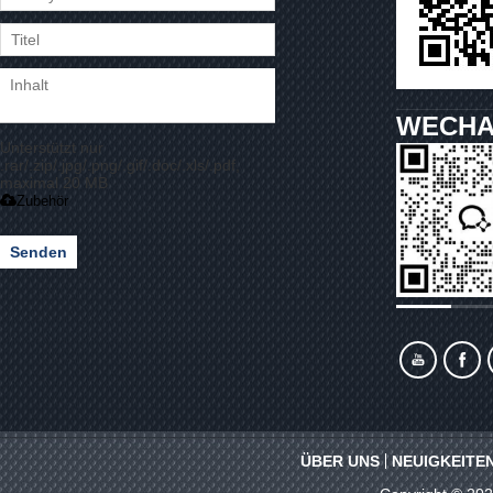
WECHA
Unterstützt nur
.rar/.zip/.jpg/.png/.gif/.doc/.xls/.pdf,
maximal 20 MB
Zubehör
Senden
ÜBER UNS
NEUIGKEITE