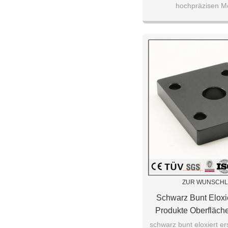
hochpräzisen Met
ZUR WUNSCHL
Schwarz Bunt Eloxie
Produkte Oberfläc
Kundenspezifische C
schwarz bunt eloxiert er