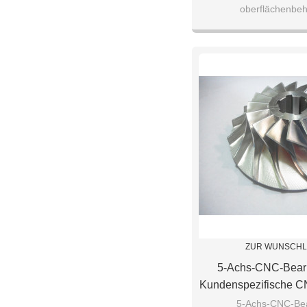
oberflächenbe
Teile
kundenspezifische cnc-b
ZUR WUNSCHL
5-Achs-CNC-Bear
Kundenspezifische C
Mit Präzisionsla
5-Achs-CNC-Bea