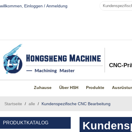
willkommen,
Einloggen
/
Anmeldung
CNC-Prä
Zuhause
Über HSH
Produkte
Ausrüstu
Startseite
/
alle
/
Kundenspezifische CNC Bearbeitung
Kundensp
PRODUKTKATALOG