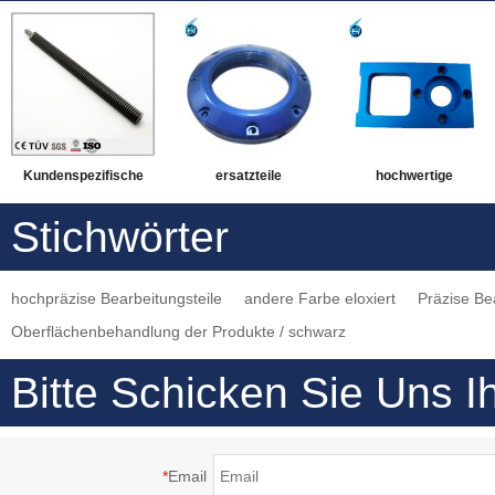
Kundenspezifische
ersatzteile
hochwertige
Hochpräzisions-
oberflächenbehandlung
chinesische
Stichwörter
Aluminium-
bunt eloxiert
Herstellung OEM-
Hartanodisieranodisierung
ersatzteile
Service bunte
hochpräzise Bearbeitungsteile
andere Farbe eloxiert
Präzise Be
mit Schwarzfärbung
kundenspezifische
Oberflächenbehandlung
Oberflächenbehandlung der Produkte / schwarz
und andere
cnc-bearbeitung teile
blau anodische
Oberflächenbehandlungsdienste
Oxidationsprodukte
Bitte Schicken Sie Uns I
schwarz
*
Email