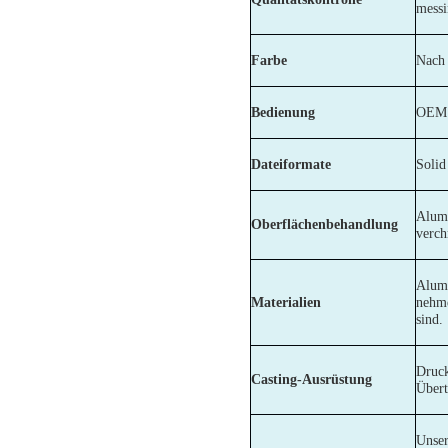
messi
Farbe
Nach
Bedienung
OEM 
Dateiformate
Soli
Alumi
Oberflächenbehandlung
verch
Alumi
Materialien
nehme
sind.
Druck
Casting-Ausrüstung
Über
Unser