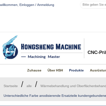
willkommen,
Einloggen
/
Anmeldung
CNC-Prä
Zuhause
Über HSH
Produkte
Ausrüstu
/
/
Startseite
alle
Wärmebehandlung und Oberflächenbehand
Unterschiedliche Farbe anodisierende Ersatzteile kundengebunden