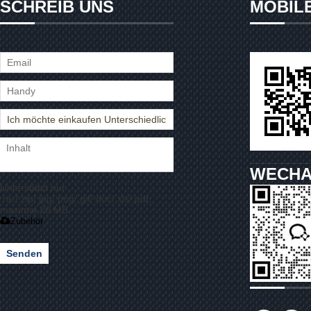
SCHREIB UNS
MOBIL
WECHA
Unterstützt nur
.rar/.zip/.jpg/.png/.gif/.doc/.xls/.pdf,
maximal 20 MB
Zubehör
Senden