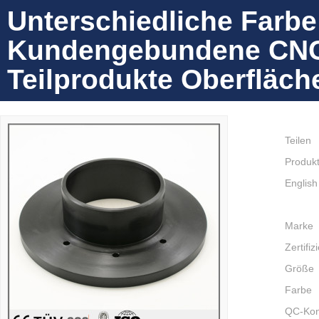
Unterschiedliche Farbe
Kundengebundene CNC-
Teilprodukte Oberfläc
Teilen
Produkt
English
Marke
Zertifiz
Größe
Farbe
QC-Kont