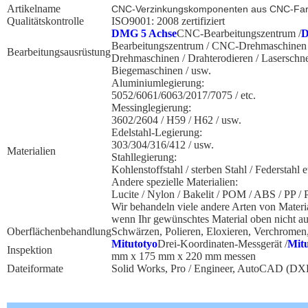
Artikelname
CNC-Verzinkungskomponenten aus CNC-Farb
Qualitätskontrolle
ISO9001: 2008 zertifiziert
DMG 5 Achse
CNC-Bearbeitungszentrum /
Bearbeitungszentrum / CNC-Drehmaschinen /
Bearbeitungsausrüstung
Drehmaschinen / Drahterodieren / Lasersch
Biegemaschinen / usw.
Aluminiumlegierung:
5052/6061/6063/2017/7075 / etc.
Messinglegierung:
3602/2604 / H59 / H62 / usw.
Edelstahl-Legierung:
303/304/316/412 / usw.
Materialien
Stahllegierung:
Kohlenstoffstahl / sterben Stahl / Federstahl e
Andere spezielle Materialien:
Lucite / Nylon / Bakelit / POM / ABS / PP / 
Wir behandeln viele andere Arten von Material
wenn Ihr gewünschtes Material oben nicht auf
Oberflächenbehandlung
Schwärzen, Polieren, Eloxieren, Verchromen
Mitutotyo
Drei-Koordinaten-Messgerät /
Mit
Inspektion
mm x 175 mm x 220 mm messen
Dateiformate
Solid Works, Pro / Engineer, AutoCAD (DX