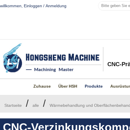
willkommen,
Einloggen
/
Anmeldung
CNC-Prä
Zuhause
Über HSH
Produkte
Ausrüstu
/
/
Startseite
alle
Wärmebehandlung und Oberflächenbehand
CNC-Verzinkungskomp