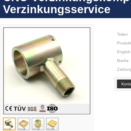
Verzinkungsservice
Teilen
Produkt
English
Marke
Zahlung
Konta