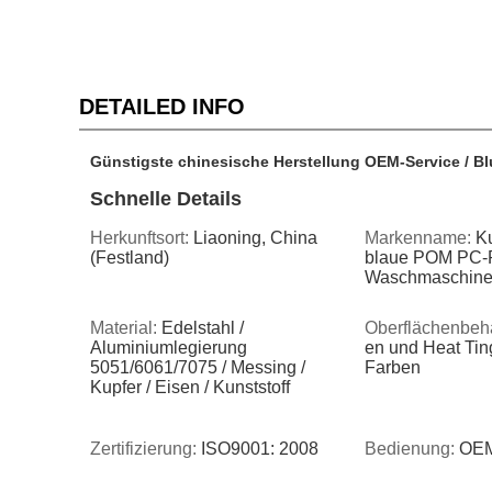
DETAILED INFO
Günstigste chinesische Herstellung OEM-Service / 
Schnelle Details
Herkunftsort:
Liaoning, China
Markenname:
Ku
(Festland)
blaue POM PC-P
Waschmaschin
Material:
Edelstahl /
Oberflächenbeh
Aluminiumlegierung
en und Heat Ting
5051/6061/7075 / Messing /
Farben
Kupfer / Eisen / Kunststoff
Zertifizierung:
ISO9001: 2008
Bedienung:
OEM