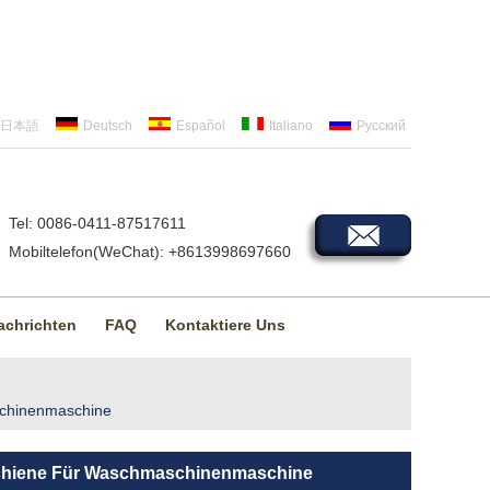
日本語
Deutsch
Español
Italiano
Русский
Tel: 0086-0411-87517611
Mobiltelefon(WeChat): +8613998697660
achrichten
FAQ
Kontaktiere Uns
schinenmaschine
Schiene Für Waschmaschinenmaschine