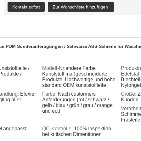
Kontakt sofort
Zur Wunschliste hinzufügen
Blue POM Sonderanfertigungen / Schwarze ABS-Schiene für Wasc
nststoffteile /
Modell-Nr:
andere Farbe
Produktn
rodukte /
Kunststoff maßgeschneiderte
Edelstah
e
Produkte
, Hochwertige und hohe
Blechtei
standard OEM kunststoffteile
Nylonget
andlung:
Eloxier
Farbe:
Nach custormers
Größe:
Z
ting aller
Anforderungen (rot / schwarz /
Kunden
gelb / blau / grün / grau / orange
Verarbei
und ect)
Schimmel
Frästeile
 angepasst
QC-Kontrolle:
100% Inspektion
bei kritischen Dimentionen