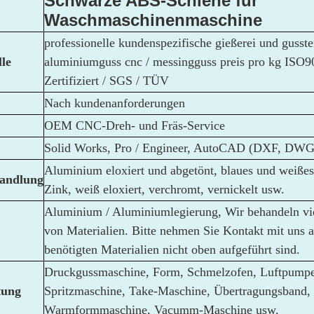
Schwarze ABS-Schiene für
Waschmaschinenmaschine
professionelle kundenspezifische gießerei und gusste
lle
aluminiumguss cnc / messingguss preis pro kg ISO9
Zertifiziert / SGS / TÜV
Nach kundenanforderungen
OEM CNC-Dreh- und Fräs-Service
Solid Works, Pro / Engineer, AutoCAD (DXF, DWG
Aluminium eloxiert und abgetönt, blaues und weißes
andlung
Zink, weiß eloxiert, verchromt, vernickelt usw.
Aluminium / Aluminiumlegierung, Wir behandeln vie
von Materialien. Bitte nehmen Sie Kontakt mit uns a
benötigten Materialien nicht oben aufgeführt sind.
Druckgussmaschine, Form, Schmelzofen, Luftpumpe
tung
Spritzmaschine, Take-Maschine, Übertragungsband,
Warmformmaschine, Vacumm-Maschine usw.