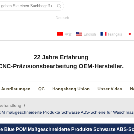
Deutsch
中文
English
Français
22 Jahre Erfahrung
CNC-Präzisionsbearbeitung OEM-Hersteller.
Ausrüstungen
QC
Hongsheng Union
Unser Video
N
behandlung
/
 POM maßgeschneiderte Produkte Schwarze ABS-Schiene für Waschma
vice Blue POM Maßgeschneiderte Produkte Schwarze ABS-