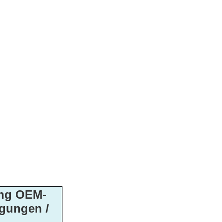
ung OEM-
igungen /