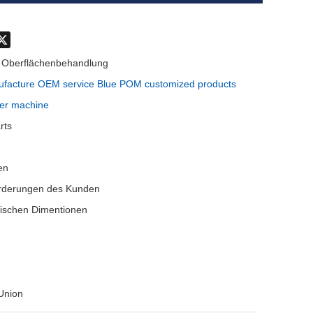
don
hatsApp
X
Oberflächenbehandlung
facture OEM service Blue POM customized products
her machine
rts
en
rderungen des Kunden
itischen Dimentionen
 Union