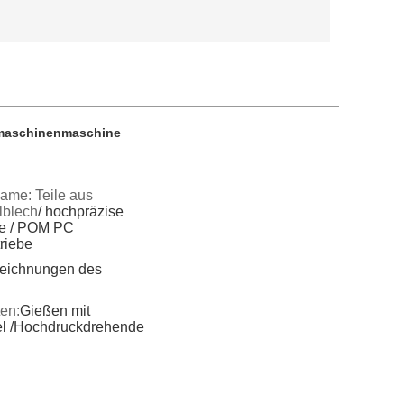
hmaschinenmaschine
ame: Teile aus
lblech
/ hochpräzise
le / POM PC
riebe
eichnungen des
ten:
Gießen mit
 /
Hochdruckdrehende