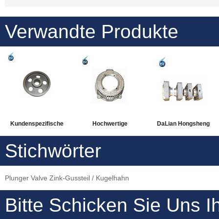
Verwandte Produkte
Kundenspezifische
Hochwertige
DaLian Hongsheng
CNC-Druckgussteile
maßgeschneiderte
CNC-Bearbeitung von
Stichwörter
Aluminium-
Präzisionsformteile
Aluminium-
Druckgussteile
aus Aluminium-
Druckgussteilen mit
Plunger Valve Zink-Gussteil / Kugelhahn
Gussteilen
hoher Präzision
Bitte Schicken Sie Uns I