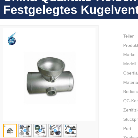
Festgelegtes Kugelvent
Teilen
Produkt
Marke
Modell
Oberfl
Materia
Bedien
QC-Kont
Zertifiz
Stückpr
Port
Zahlung