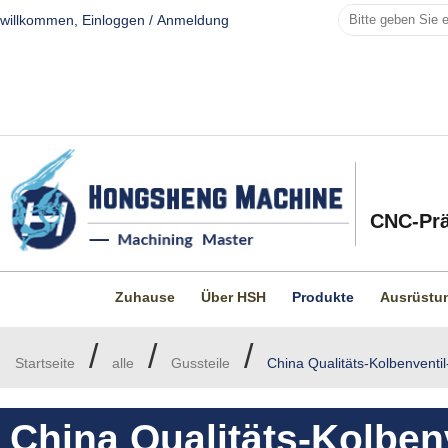
willkommen,
Einloggen
/
Anmeldung
CNC-Prä
Zuhause
Über HSH
Produkte
Ausrüstu
/
/
/
Startseite
alle
Gussteile
China Qualitäts-Kolbenventil-
China Qualitäts-Kolbenv