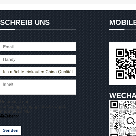
SCHREIB UNS
MOBIL
WECHA
Unterstützt nur
.rar/.zip/.jpg/.png/.gif/.doc/.xls/.pdf,
maximal 20 MB
Zubehör
Senden