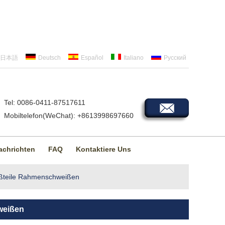
日本語
Deutsch
Español
Italiano
Русский
Tel: 0086-0411-87517611
Mobiltelefon(WeChat): +8613998697660
achrichten
FAQ
Kontaktiere Uns
eißteile Rahmenschweißen
weißen