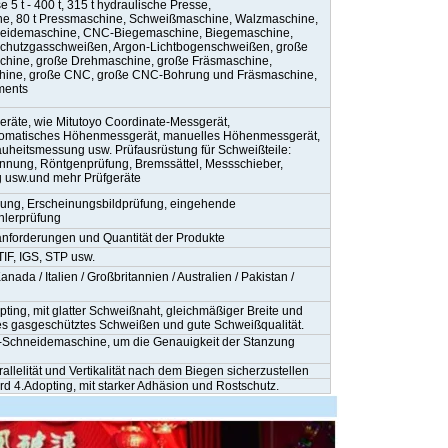
 t - 400 t, 315 t hydraulische Presse,
ine, 80 t Pressmaschine, Schweißmaschine, Walzmaschine,
eidemaschine, CNC-Biegemaschine, Biegemaschine,
Schutzgasschweißen, Argon-Lichtbogenschweißen, große
schine, große Drehmaschine, große Fräsmaschine,
chine, große CNC, große CNC-Bohrung und Fräsmaschine,
ments
eräte, wie Mitutoyo Coordinate-Messgerät,
omatisches Höhenmessgerät, manuelles Höhenmessgerät,
auheitsmessung usw. Prüfausrüstung für Schweißteile:
ennung, Röntgenprüfung, Bremssättel, Messschieber,
g usw.
und mehr Prüfgeräte
ung, Erscheinungsbildprüfung, eingehende
hlerprüfung
nforderungen und Quantität der Produkte
IF, IGS, STP usw.
ada / Italien / Großbritannien / Australien / Pakistan /
ing, mit glatter Schweißnaht, gleichmäßiger Breite und
eines gasgeschütztes Schweißen und gute Schweißqualität.
C-Schneidemaschine, um die Genauigkeit der Stanzung
lelität und Vertikalität nach dem Biegen sicherzustellen
d 4.Adopting, mit starker Adhäsion und Rostschutz.