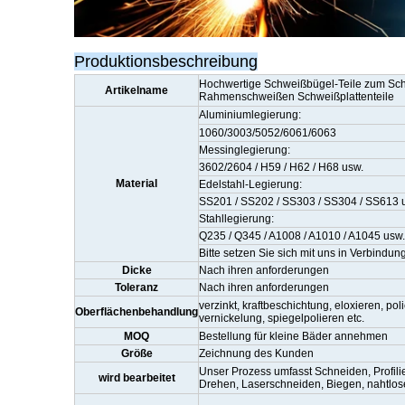
Produktionsbeschreibung
Hochwertige Schweißbügel-Teile zum Schw
Artikelname
Rahmenschweißen Schweißplattenteile
Aluminiumlegierung:
1060/3003/5052/6061/6063
Messinglegierung:
3602/2604 / H59 / H62 / H68 usw.
Material
Edelstahl-Legierung:
SS201 / SS202 / SS303 / SS304 / SS613 
Stahllegierung:
Q235 / Q345 / A1008 / A1010 / A1045 usw.
Bitte setzen Sie sich mit uns in Verbindun
Dicke
Nach ihren anforderungen
Toleranz
Nach ihren anforderungen
verzinkt, kraftbeschichtung, eloxieren, po
Oberflächenbehandlung
vernickelung, spiegelpolieren etc.
MOQ
Bestellung für kleine Bäder annehmen
Größe
Zeichnung des Kunden
Unser Prozess umfasst Schneiden, Profili
wird bearbeitet
Drehen, Laserschneiden, Biegen, nahtlo