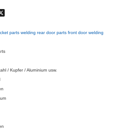
don
hatsApp
X
cket parts welding rear door parts front door welding
rts
tahl / Kupfer / Aluminium usw.
M
en
rum
en