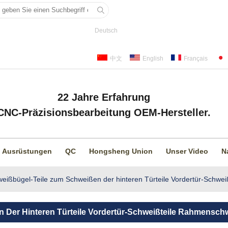
Deutsch
中文
English
Français
22 Jahre Erfahrung
CNC-Präzisionsbearbeitung OEM-Hersteller.
Ausrüstungen
QC
Hongsheng Union
Unser Video
N
eißbügel-Teile zum Schweißen der hinteren Türteile Vordertür-Schw
 Der Hinteren Türteile Vordertür-Schweißteile Rahmensch