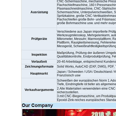
CNC-Schermaschine, mechanische Presse 5
Flachschleifmaschine, 160 t Pressmasch
Plasmaschneidmaschine, CNC-Stahlschn
Ausrüstung
Schermaschine, Unterpulverschweißen, 
Spritzkabine, große CNC-Vertikaldrehma
Flachschleifen große Bohr- und Fräsmas
große Bohrmaschine usw.
und mehr euip
Verschiedene aus Japan importierte Prüfg
Werkzeugmikroskop, Mehrgelenkarm, aut
Prüfgeräte
Mikrometer, Messuhr; Marmorplattform; R
Plattform, Rauigkeitsmessung, Fehlererk
Messgerät, Schweißnahtfestigkeitsprüfun
Maßprüfung, Prüfung der äußeren Umgeb
Inspektion
Qualitätskontrolle, Endproduktprüfung, Fe
Vorlaufzeit
20-40 Arbeitstage, entsprechend Kundena
Zeichnungsformate
Solid Works, AutoCAD (DXF, DWG), PDF, T
Japan / Schweden / USA / Deutschland / Kan
Hauptmarkt
Französisch usw
Schweißen der europäischen Norm 1.Adopt
Tiefe, Eindringtiefe ist tiefer als allgem
2.Alle Materialien verwendeten eine CN
Verkaufsargumente
sicherzustellen.
3.mit CNC-Biegemaschine, um Produktparal
Epoxid-Zink-reiches europäisches Standar