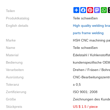
Teilen
Share
Facebook
Pinterest
Masto
W
Produktkatalog
Teile schweißen
English details
High quality welding bra
parts frame welding
Marke
HSH CNC machining pa
Name
Teile schweißen
Material
Edelstahl / Kohlenstoffs
Bedienung
kundenspezifische OE
Verarbeiten
Drehen / Fräsen / Bohr
Ausrüstung
CNC-Bearbeitungszent
Toleranz
± 0,5
Zertifizierung
ISO 9001: 2008
Größe
Zeichnungen des Kund
Stückpreis
US $ 1.5
/
piece