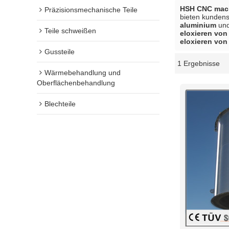
HSH CNC mach
Präzisionsmechanische Teile
bieten kunden
aluminium
un
Teile schweißen
eloxieren von
eloxieren von
Gussteile
1 Ergebnisse
Schaukasten
Wärmebehandlung und
Oberflächenbehandlung
Blechteile