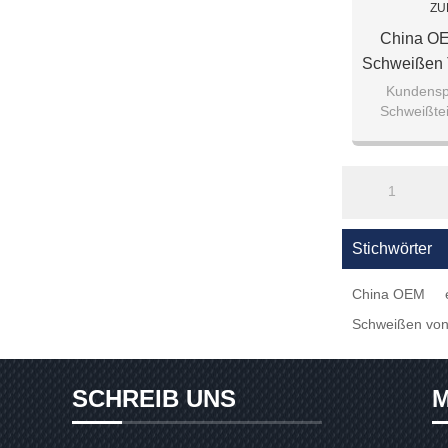
ZU
China OE
Schweißen 
Stahlschwe
Kundensp
Schweißtei
S
Laserschw
A
1
Stichwörter
China OEM
Schweißen von 
SCHREIB UNS
M