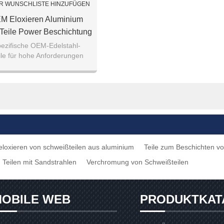
R WUNSCHLISTE HINZUFÜGEN
M Eloxieren Aluminium
Teile Power Beschichtung
ißen Teile Sandgestrahlt
ezifische OEM-Edelstahl-
le für hohe Anforderungen
chweißen Teile
eißen, Ersatzteile für die
utomobilindustrie
eloxieren von schweißteilen aus aluminium
Teile zum Beschichten v
Teilen mit Sandstrahlen
Verchromung von Schweißteilen
OBILE WEB
PRODUKTKAT