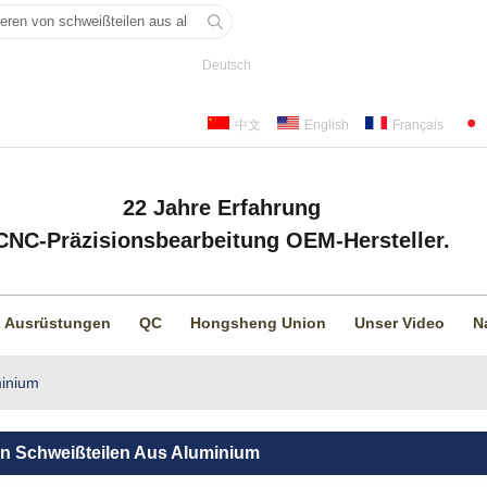
Deutsch
中文
English
Français
22 Jahre Erfahrung
CNC-Präzisionsbearbeitung OEM-Hersteller.
Ausrüstungen
QC
Hongsheng Union
Unser Video
N
minium
on Schweißteilen Aus Aluminium