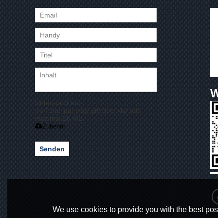
Unterstützt nur
.rar/.zip/.jpg/.png/.gif/.doc/.xls/.pdf,
maximal 20 MB
Zubehör
Senden
We use cookies to provide you with the best poss