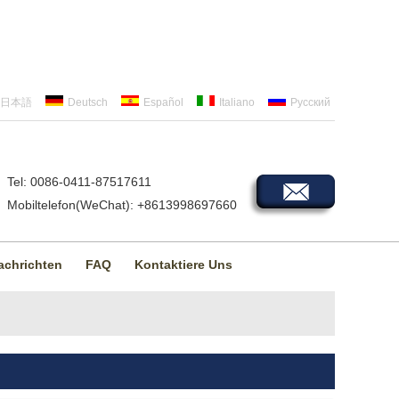
日本語
Deutsch
Español
Italiano
Русский
Tel: 0086-0411-87517611
Mobiltelefon(WeChat): +8613998697660
achrichten
FAQ
Kontaktiere Uns