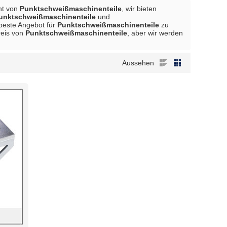
ant von
Punktschweißmaschinenteile
, wir bieten
unktschweißmaschinenteile
und
 beste Angebot für
Punktschweißmaschinenteile
zu
reis von
Punktschweißmaschinenteile
, aber wir werden
Aussehen