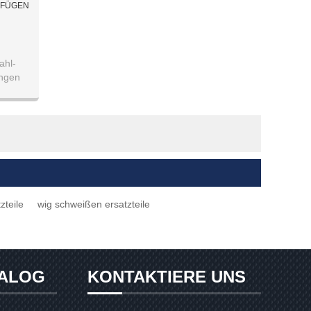
UFÜGEN
er
ahl-
ungen
 die
zteile
wig schweißen ersatzteile
ALOG
KONTAKTIERE UNS