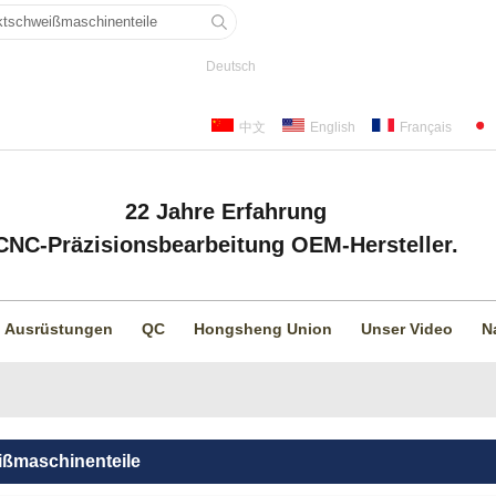
Deutsch
中文
English
Français
22 Jahre Erfahrung
CNC-Präzisionsbearbeitung OEM-Hersteller.
Ausrüstungen
QC
Hongsheng Union
Unser Video
N
ßmaschinenteile