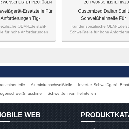
R WUNSCHLISTE HINZUFÜGEN
ZUR WUNSCHLISTE HINZ
hweißgerät-Ersatzteile Für
Customized Dalian Stellt
Anforderungen Tig-
Schweißhelmteile Für
hweißersatzteile
Massivschweißprojekte H
ezifische OEM-Edelstahl-
Kundenspezifische OEM-Edelst
le für hohe Anforderungen
Schweißteile für hohe Anforder
nschweißmaschinenteile
eißen, Ersatzteile für die
Laserschweißen, Ersatzteile für
utomobilindustrie
Automobilindustrie
aschinenteile
Aluminiumschweißteile
Inverter-Schweißgerät Ersat
htbogenschweißmaschine
Schweißen von Helmteilen
OBILE WEB
PRODUKTKAT