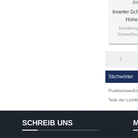
ZU
Inverter-Sc
Hohe 
Sc
Kundensp
Schweißtei
Lichtboge
Laserschw
A
1
Stichwörter
Punktschweißm
Teile der Lic
SCHREIB UNS
M