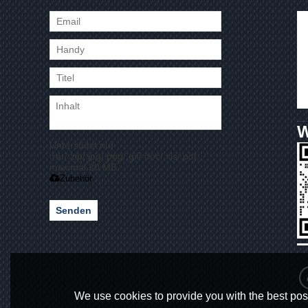
Unterstützt nur
.rar/.zip/.jpg/.png/.gif/.doc/.xls/.pdf,
maximal 20 MB
Zubehör
Senden
We use cookies to provide you with the best poss