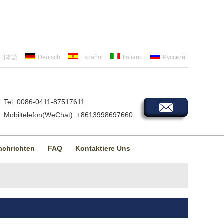
日本語
Deutsch
Español
Italiano
Русский
Tel: 0086-0411-87517611
Mobiltelefon(WeChat): +8613998697660
achrichten
FAQ
Kontaktiere Uns