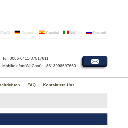
日本語
Deutsch
Español
Italiano
Русский
Tel: 0086-0411-87517611
Mobiltelefon(WeChat): +8613998697660
achrichten
FAQ
Kontaktiere Uns