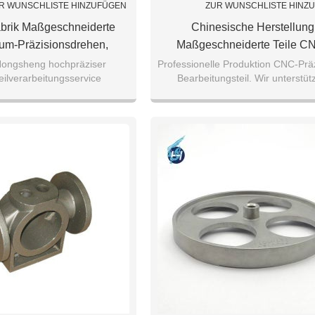
R WUNSCHLISTE HINZUFÜGEN
ZUR WUNSCHLISTE HINZ
brik Maßgeschneiderte
Chinesische Herstellung
um-Präzisionsdrehen,
Maßgeschneiderte Teile C
räsbearbeitung
Präzisionsbearbeitung Teile
Hongsheng hochpräziser
Professionelle Produktion CNC-Präz
eilverarbeitungsservice
Bearbeitungsteil. Wir unterstüt
Hochwertigem Edelstahl Guss
Standardteil und auch willkom
angepasst.