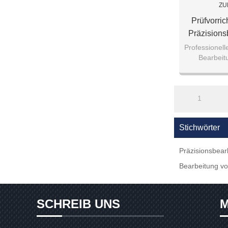
ZU
Prüfvorric
Präzisions
Umlaufende
Professionell
Bearbeitu
Standard
1
Stichwörter
Präzisionsbear
Bearbeitung v
SCHREIB UNS
M