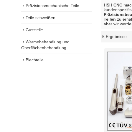
HSH CNC mach
Präzisionsmechanische Teile
kundenspezifi
Präzisionsbea
Teile schweißen
Teilen
zu erhal
aber wir werde
Gussteile
5 Ergebnisse
Schaukasten
Wärmebehandlung und
Oberflächenbehandlung
Blechteile