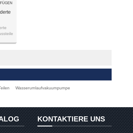
UFÜGEN
derte
erte
ssteile
eilen
Wasserumlaufvakuumpumpe
ALOG
KONTAKTIERE UNS