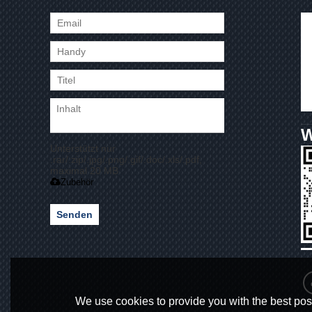
Unterstützt nur
.rar/.zip/.jpg/.png/.gif/.doc/.xls/.pdf,
maximal 20 MB
Zubehör
Senden
We use cookies to provide you with the best poss