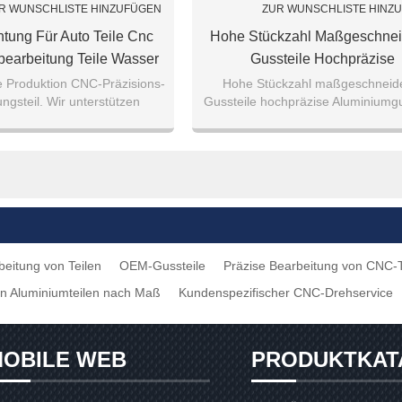
R WUNSCHLISTE HINZUFÜGEN
ZUR WUNSCHLISTE HINZ
htung Für Auto Teile Cnc
Hohe Stückzahl Maßgeschnei
bearbeitung Teile Wasser
Gussteile Hochpräzise
 Vakuumpumpe Gussteile
Aluminiumgussteile
e Produktion CNC-Präzisions-
Hohe Stückzahl maßgeschneid
ngsteil. Wir unterstützen
Gussteile hochpräzise Aluminiumgu
teil und auch willkommen
angepasst.
beitung von Teilen
OEM-Gussteile
Präzise Bearbeitung von CNC-T
on Aluminiumteilen nach Maß
Kundenspezifischer CNC-Drehservice
OBILE WEB
PRODUKTKAT