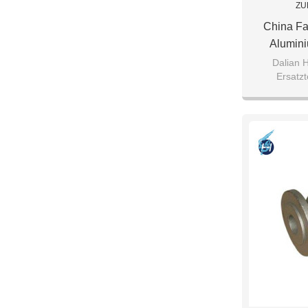
ZU
China Fa
Alumini
F
Dalian 
Ersatzt