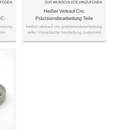
UFÜGEN
ZUR WUNSCHLISTE HINZUFÜGEN
Heißer Verkauf Cnc
NC-
Präzisionsbearbeitung Teile
 Aus
Chinesische Herstellung
isions-
heißer verkauf cnc präzisionsbearbeitung
zen
teile / chinesische herstellung customed
teile
Maßgeschneiderte Teile 304 316
men
teile / 304 316 edelstahl gussteile
Edelstahl Gussteile