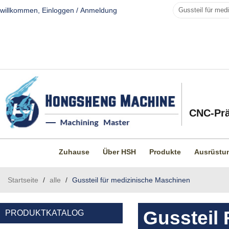
willkommen,
Einloggen
/
Anmeldung
CNC-Prä
Zuhause
Über HSH
Produkte
Ausrüstu
Startseite
/
alle
/
Gussteil für medizinische Maschinen
Gussteil
PRODUKTKATALOG