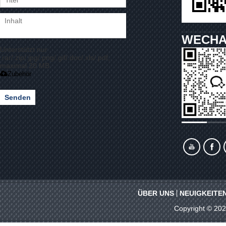
WECHA
Unterstützt nur
.rar/.zip/.jpg/.png/.gif/.doc/.xls/.pdf,
maximal 20 MB
Zubehör
Senden
ÜBER UNS
NEUIGKEITE
Copyright © 20