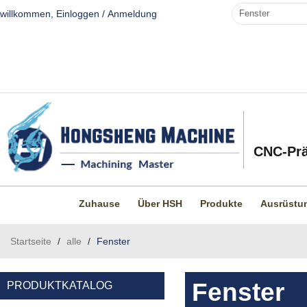
willkommen,
Einloggen
/
Anmeldung
CNC-Prä
Zuhause
Über HSH
Produkte
Ausrüstu
Startseite
/
alle
/
Fenster
Fenster
PRODUKTKATALOG