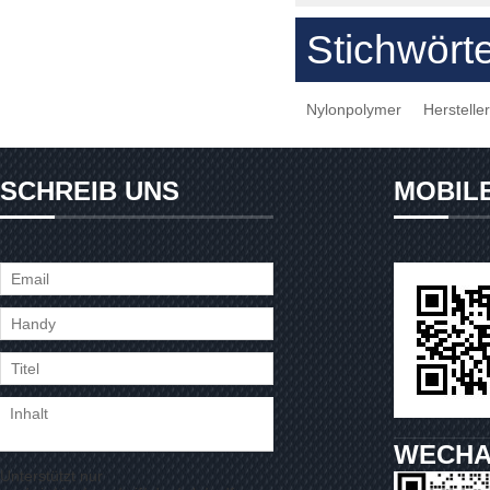
Stichwört
Nylonpolymer
Herstelle
SCHREIB UNS
MOBIL
WECHA
Unterstützt nur