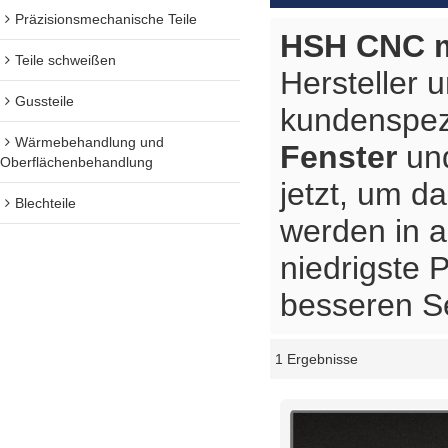
Präzisionsmechanische Teile
HSH CNC m
Teile schweißen
Hersteller 
Gussteile
kundenspez
Wärmebehandlung und
Fenster
un
Oberflächenbehandlung
jetzt, um d
Blechteile
werden in a
niedrigste 
besseren Se
1 Ergebnisse
Schaukasten