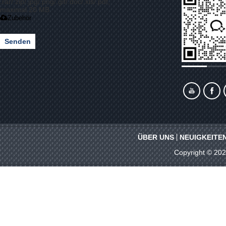
.rar/.zip/.jpg/.png/.gif/.doc/.xls/.pdf,
maximal 20 MB
Zubehör
Senden
ÜBER UNS
NEUIGKEITE
Copyright © 20