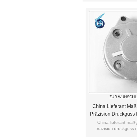
ZUR WUNSCHL
China Lieferant Ma
Präzision Druckguss 
Landwirtschaft Ma
China lieferant maß
präzision druckguss m
Gießen Für Masch
landwirtschaft maschine