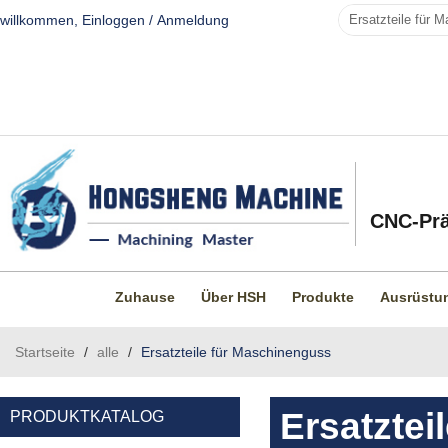
willkommen,
Einloggen
/
Anmeldung
CNC-Prä
Zuhause
Über HSH
Produkte
Ausrüstu
Startseite
/
alle
/
Ersatzteile für Maschinenguss
Ersatzte
PRODUKTKATALOG