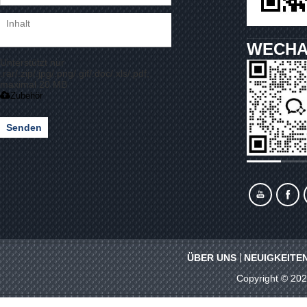
WECHA
Unterstützt nur
.rar/.zip/.jpg/.png/.gif/.doc/.xls/.pdf,
maximal 20 MB
Zubehör
Senden
ÜBER UNS
NEUIGKEITE
Copyright © 20