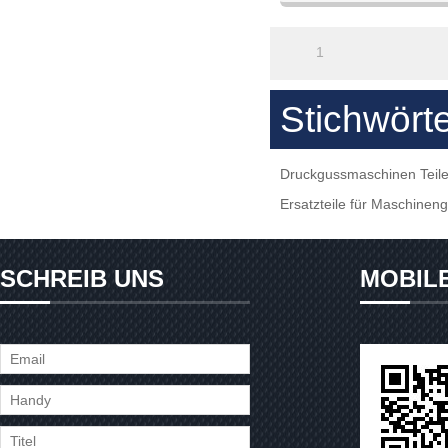
maschinense
1
Stichwört
Druckgussmaschinen Teil
Ersatzteile für Maschinen
SCHREIB UNS
MOBIL