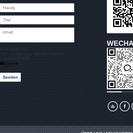
WECHA
Unterstützt nur
.rar/.zip/.jpg/.png/.gif/.doc/.xls/.pdf,
maximal 20 MB
Zubehör
Senden