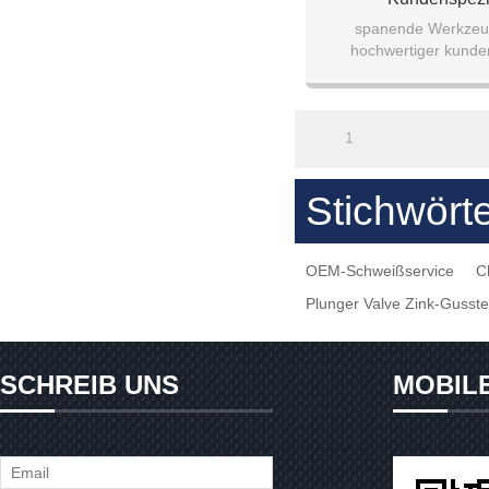
Bearbeitungsservice 
spanende Werkzeu
hochwertiger kunde
Bearbeitungsservice / A
7075/5051/6062 v
1
Stichwört
OEM-Schweißservice
C
Plunger Valve Zink-Gusste
SCHREIB UNS
MOBIL