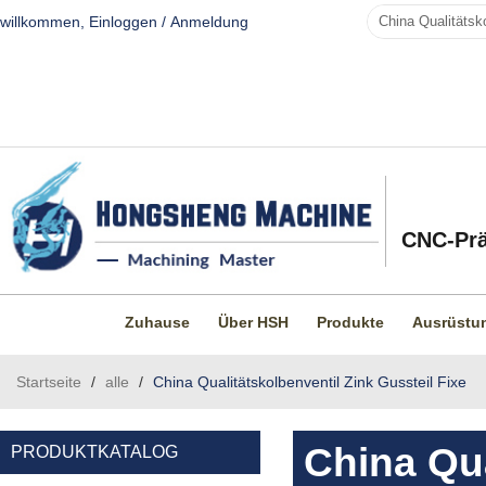
willkommen,
Einloggen
/
Anmeldung
CNC-Prä
Zuhause
Über HSH
Produkte
Ausrüstu
Startseite
/
alle
/
China Qualitätskolbenventil Zink Gussteil Fixe
China Qua
PRODUKTKATALOG