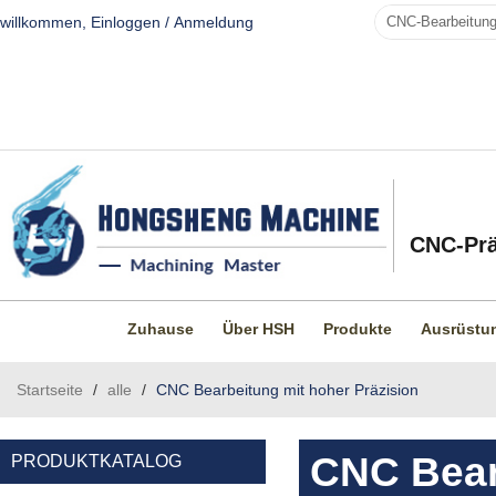
willkommen,
Einloggen
/
Anmeldung
CNC-Prä
Zuhause
Über HSH
Produkte
Ausrüstu
Startseite
/
alle
/
CNC Bearbeitung mit hoher Präzision
CNC Bear
PRODUKTKATALOG